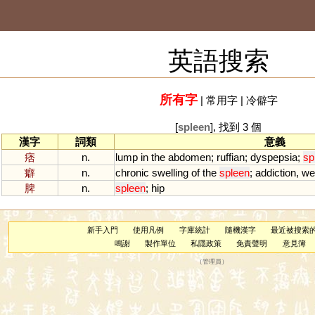
英語搜索
所有字
|
常用字
|
冷僻字
[
spleen
], 找到 3 個
漢字
詞類
意義
痞
n.
lump
in
the
abdomen
;
ruffian
;
dyspepsia
;
sp
癖
n.
chronic
swelling
of
the
spleen
;
addiction
,
we
脾
n.
spleen
;
hip
新手入門
使用凡例
字庫統計
隨機漢字
最近被搜索
鳴謝
製作單位
私隱政策
免責聲明
意見簿
（
管理員
）