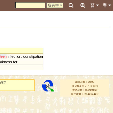
普
粵
leen
infection
;
constipation
akness
for
在線人數： 2509
的漢字
自 2014 年 7 月 8 日起
瀏覽人數： 80219466
使用次數： 294204428