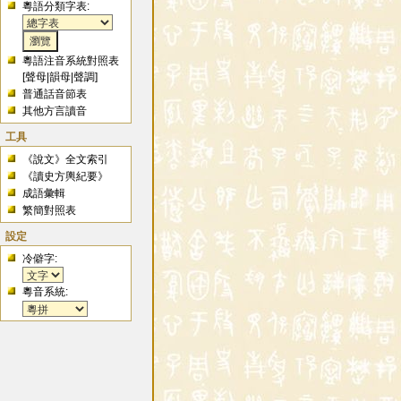
粵語分類字表:
粵語注音系統對照表
[
聲母
|
韻母
|
聲調
]
普通話音節表
其他方言讀音
工具
《說文》全文索引
《讀史方輿紀要》
成語彙輯
繁簡對照表
設定
冷僻字:
粵音系統: