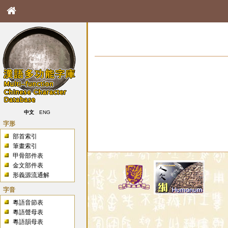
中文
ENG
字形
部首索引
筆畫索引
甲骨部件表
金文部件表
形義源流通解
字音
粵語音節表
粵語聲母表
粵語韻母表