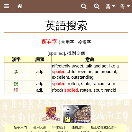
普
粵
英語搜索
所有字
|
常用字
|
冷僻字
[
spoiled
], 找到 3 個
漢字
詞類
意義
affectedly
sweet
,
talk
and
act
like
a
嗲
adj.
spoiled
child
;
rever
in
,
be
proud
of
;
excellent
,
outstanding
餿
adj.
spoiled
,
rotten
,
stale
,
rancid
,
sour
饐
adj.
(
food
)
spoiled
,
rotten
,
sour
;
rancid
新手入門
使用凡例
字庫統計
隨機漢字
最近被搜索的漢字