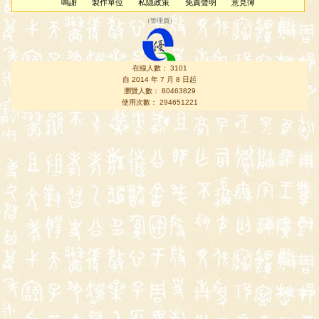
鳴謝
製作單位
私隱政策
免責聲明
意見簿
（
管理員
）
在線人數： 3101
自 2014 年 7 月 8 日起
瀏覽人數： 80463829
使用次數： 294651221