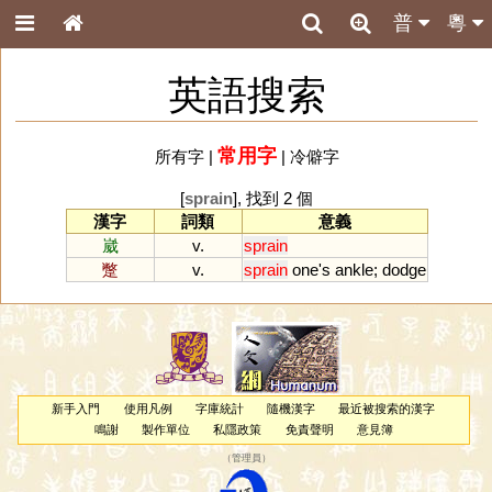
普
粵
英語搜索
常用字
所有字
|
|
冷僻字
[
sprain
], 找到 2 個
漢字
詞類
意義
崴
v.
sprain
蹩
v.
sprain
one
'
s
ankle
;
dodge
新手入門
使用凡例
字庫統計
隨機漢字
最近被搜索的漢字
鳴謝
製作單位
私隱政策
免責聲明
意見簿
（
管理員
）