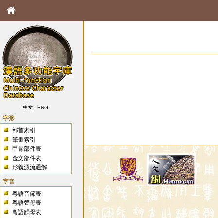
中文
ENG
字形
部首索引
筆畫索引
甲骨部件表
金文部件表
形義源流通解
字音
粵語音節表
粵語聲母表
粵語韻母表