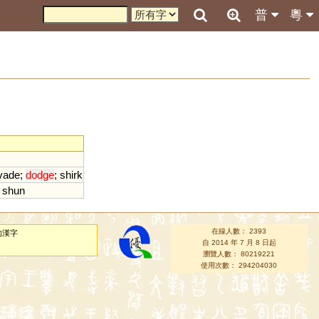
普
粵
vade
;
dodge
;
shirk
;
shun
在線人數： 2393
的漢字
自 2014 年 7 月 8 日起
瀏覽人數： 80219221
使用次數： 294204030