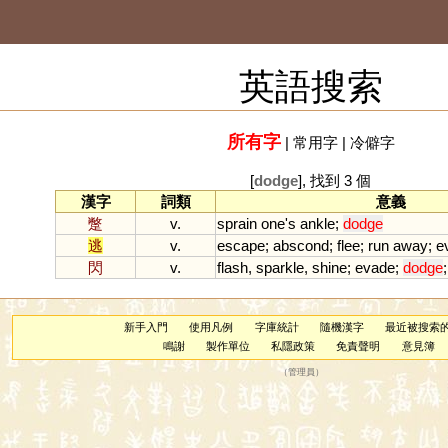
英語搜索
所有字
|
常用字
|
冷僻字
[
dodge
], 找到 3 個
漢字
詞類
意義
蹩
v.
sprain
one
'
s
ankle
;
dodge
逃
v.
escape
;
abscond
;
flee
;
run
away
;
e
閃
v.
flash
,
sparkle
,
shine
;
evade
;
dodge
新手入門
使用凡例
字庫統計
隨機漢字
最近被搜索
鳴謝
製作單位
私隱政策
免責聲明
意見簿
（
管理員
）