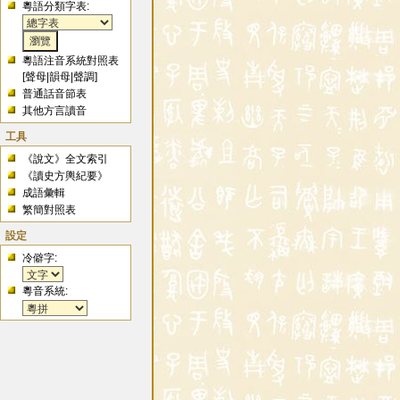
粵語分類字表:
粵語注音系統對照表
[
聲母
|
韻母
|
聲調
]
普通話音節表
其他方言讀音
工具
《說文》全文索引
《讀史方輿紀要》
成語彙輯
繁簡對照表
設定
冷僻字:
粵音系統: