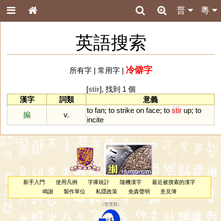
普
粵
英語搜索
冷僻字
所有字
|
常用字
|
[
stir
], 找到 1 個
漢字
詞類
意義
to
fan
;
to
strike
on
face
;
to
stir
up
;
to
搧
v.
incite
新手入門
使用凡例
字庫統計
隨機漢字
最近被搜索的漢字
鳴謝
製作單位
私隱政策
免責聲明
意見簿
（
管理員
）