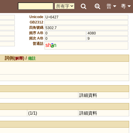
普
粵
Unicode
U+6427
GB2312
四角號碼
5302.7
頻序 A/B
0
4080
頻次 A/B
0
9
普通話
sh
n
詞例(
) /
解釋
備註
詳細資料
(1/1)
詳細資料