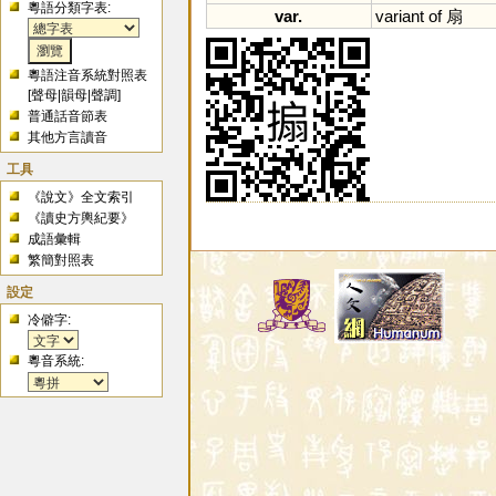
粵語分類字表:
var.
variant
of
扇
粵語注音系統對照表
[
聲母
|
韻母
|
聲調
]
普通話音節表
其他方言讀音
工具
《說文》全文索引
《讀史方輿紀要》
成語彙輯
繁簡對照表
設定
冷僻字:
粵音系統: