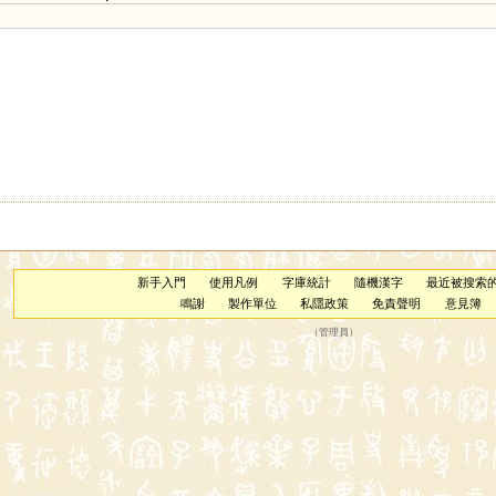
新手入門
使用凡例
字庫統計
隨機漢字
最近被搜索
鳴謝
製作單位
私隱政策
免責聲明
意見簿
（
管理員
）