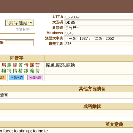
UTF-8
E6 90 A7
大五碼
DDB5
倉頡碼
手竹尸一
單讀音字
Matthews
5643
漢語大字典
（一版）1937；（二版）2052
簡
康熙字典
375
同音字
先
扇
腺
煽
箐
倩
霰
茜
搧風,搧惑,搧動
釤
騸
篟
輤
棈
鏾
謆
蒨
同韻
同韻同調
同聲同調
其他方言讀音
讀音
成語彙輯
英文意義
n
face
;
to
stir
up
;
to
incite