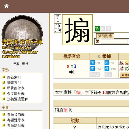
手
搧
64
10
繁
簡
港
(13)
繁簡對應
繁
粵語音節
根據
&
線
黃
周
p28
p65
中文
ENG
s
in
3
綪
李
何
p254
p198
字形
HKLS
人文
同聲
部首索引
筆畫索引
甲骨部件表
本字庫於「
搧
」字下錄有
10
個方言點的
金文部件表
形義源流通解
字音
鋪眉
搧
眼
粵語音節表
粵語聲母表
詞類
粵語韻母表
v.
to
fan
;
to
strike
o