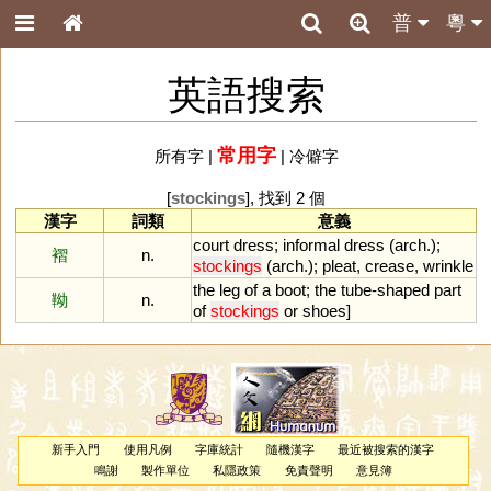
普
粵
英語搜索
常用字
所有字
|
|
冷僻字
[
stockings
], 找到 2 個
漢字
詞類
意義
court
dress
;
informal
dress
(
arch
.);
褶
n.
stockings
(
arch
.);
pleat
,
crease
,
wrinkle
the
leg
of
a
boot
;
the
tube
-
shaped
part
靿
n.
of
stockings
or
shoes
]
新手入門
使用凡例
字庫統計
隨機漢字
最近被搜索的漢字
鳴謝
製作單位
私隱政策
免責聲明
意見簿