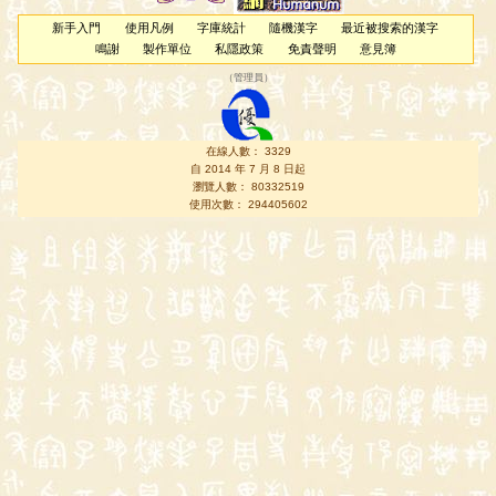
新手入門
使用凡例
字庫統計
隨機漢字
最近被搜索的漢字
鳴謝
製作單位
私隱政策
免責聲明
意見簿
（
管理員
）
在線人數： 3329
自 2014 年 7 月 8 日起
瀏覽人數： 80332519
使用次數： 294405602