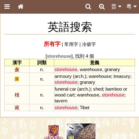
普
粵
英語搜索
所有字
|
常用字
|
冷僻字
[
storehouse
], 找到 4 個
漢字
詞類
意義
倉
n.
storehouse
,
warehouse
,
granary
armoury
(
arch
.);
warehouse
;
treasury
;
庫
n.
storehouse
;
granary
funeral
car
(
arch
.);
shed
;
bamboo
or
棧
n.
wood
cart
;
warehouse
,
storehouse
;
tavern
藏
n.
storehouse
;
Tibet