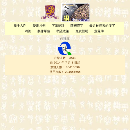
新手入門
使用凡例
字庫統計
隨機漢字
最近被搜索的漢字
鳴謝
製作單位
私隱政策
免責聲明
意見簿
（
管理員
）
在線人數： 3549
自 2014 年 7 月 8 日起
瀏覽人數： 80415096
使用次數： 294554655