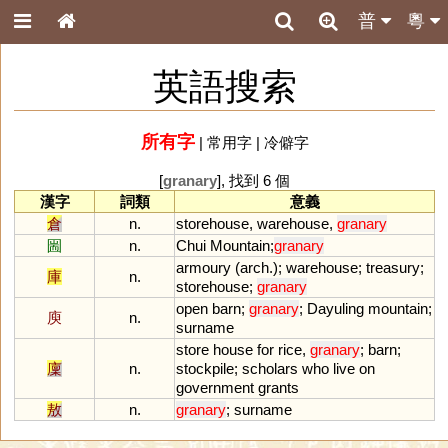
普
粵
英語搜索
所有字
|
常用字
|
冷僻字
[
granary
], 找到 6 個
漢字
詞類
意義
倉
n.
storehouse
,
warehouse
,
granary
圌
n.
Chui
Mountain
;
granary
armoury
(
arch
.);
warehouse
;
treasury
;
庫
n.
storehouse
;
granary
open
barn
;
granary
;
Dayuling
mountain
;
庾
n.
surname
store
house
for
rice
,
granary
;
barn
;
廩
n.
stockpile
;
scholars
who
live
on
government
grants
敖
n.
granary
;
surname