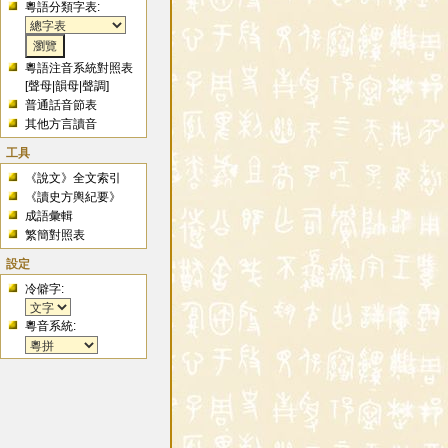
粵語分類字表:
粵語注音系統對照表
[
聲母
|
韻母
|
聲調
]
普通話音節表
其他方言讀音
工具
《說文》全文索引
《讀史方輿紀要》
成語彙輯
繁簡對照表
設定
冷僻字:
粵音系統: