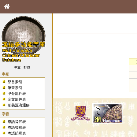
中文
ENG
字形
部首索引
筆畫索引
甲骨部件表
金文部件表
形義源流通解
字音
粵語音節表
粵語聲母表
粵語韻母表