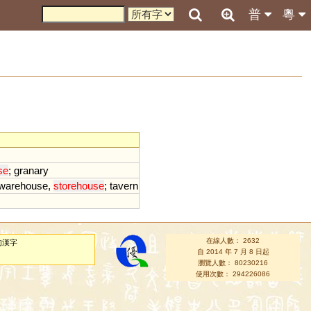
普
粵
se
;
granary
warehouse
,
storehouse
;
tavern
在線人數： 2632
的漢字
自 2014 年 7 月 8 日起
瀏覽人數： 80230216
使用次數： 294226086