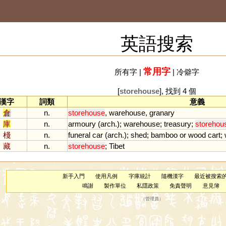
英語搜索
常用字
所有字
|
|
冷僻字
[
storehouse
], 找到 4 個
漢字
詞類
意義
倉
n.
storehouse
,
warehouse
,
granary
庫
n.
armoury
(
arch
.);
warehouse
;
treasury
;
storehou
棧
n.
funeral
car
(
arch
.);
shed
;
bamboo
or
wood
cart
;
藏
n.
storehouse
;
Tibet
新手入門
使用凡例
字庫統計
隨機漢字
最近被搜索
鳴謝
製作單位
私隱政策
免責聲明
意見簿
（
管理員
）