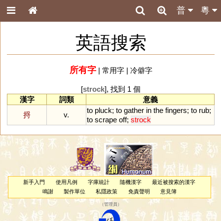
普
粵
英語搜索
所有字
|
常用字
|
冷僻字
[
strock
], 找到 1 個
漢字
詞類
意義
to
pluck
;
to
gather
in
the
fingers
;
to
rub
;
捋
v.
to
scrape
off
;
strock
新手入門
使用凡例
字庫統計
隨機漢字
最近被搜索的漢字
鳴謝
製作單位
私隱政策
免責聲明
意見簿
（
管理員
）