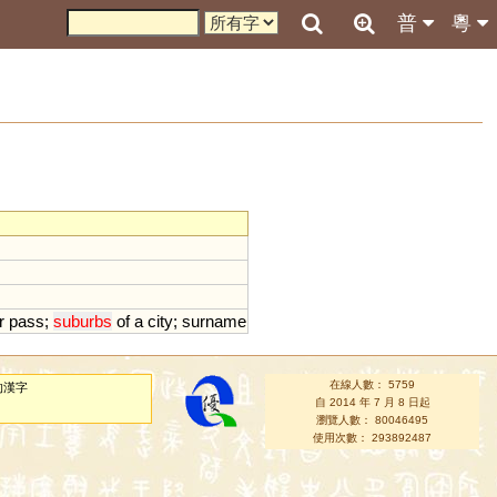
普
粵
r
pass
;
suburbs
of
a
city
;
surname
在線人數： 5759
的漢字
自 2014 年 7 月 8 日起
瀏覽人數： 80046495
使用次數： 293892487