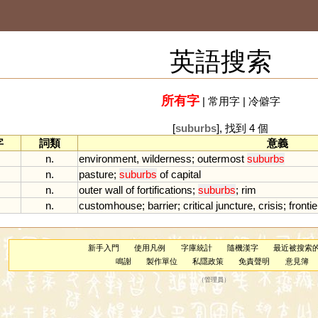
英語搜索
所有字
|
常用字
|
冷僻字
[
suburbs
], 找到 4 個
字
詞類
意義
n.
environment
,
wilderness
;
outermost
suburbs
n.
pasture
;
suburbs
of
capital
n.
outer
wall
of
fortifications
;
suburbs
;
rim
n.
customhouse
;
barrier
;
critical
juncture
,
crisis
;
frontie
新手入門
使用凡例
字庫統計
隨機漢字
最近被搜索
鳴謝
製作單位
私隱政策
免責聲明
意見簿
（
管理員
）