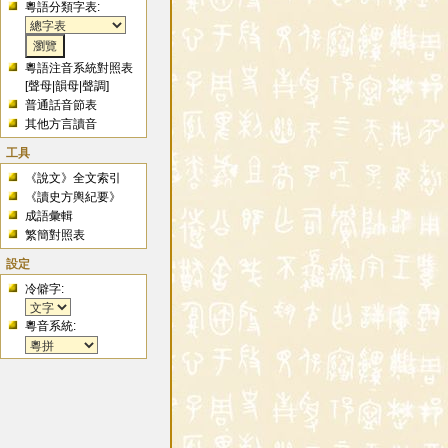
粵語分類字表:
粵語注音系統對照表
[
聲母
|
韻母
|
聲調
]
普通話音節表
其他方言讀音
工具
《說文》全文索引
《讀史方輿紀要》
成語彙輯
繁簡對照表
設定
冷僻字:
粵音系統: