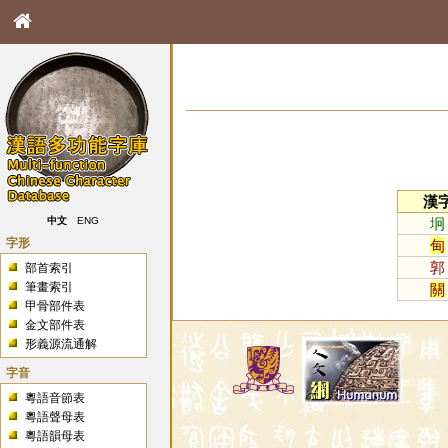
漢
坰
中文
ENG
字形
甸
郭
部首索引
筆畫索引
關
甲骨部件表
金文部件表
形義源流通解
字音
粵語音節表
粵語聲母表
粵語韻母表