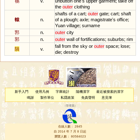
裼
v.
unbutton
one
'
s
upper
garment
;
take
off
the
outer
clothing
shafts
of
a
cart
;
outer
gate
;
cart
;
shaft
轅
n.
of
a
plough
;
axle
;
magistrate
'
s
office
;
Yuan
village
;
surname
郛
n.
outer
city
郭
n.
outer
wall
of
fortifications
;
suburbs
;
rim
fall
from
the
sky
or
outer
space
;
lose
;
隕
v.
die
;
destroy
新手入門
使用凡例
字庫統計
隨機漢字
最近被搜索的漢字
鳴謝
製作單位
私隱政策
免責聲明
意見簿
（
管理員
）
在線人數： 2845
自 2014 年 7 月 8 日起
瀏覽人數： 80584023