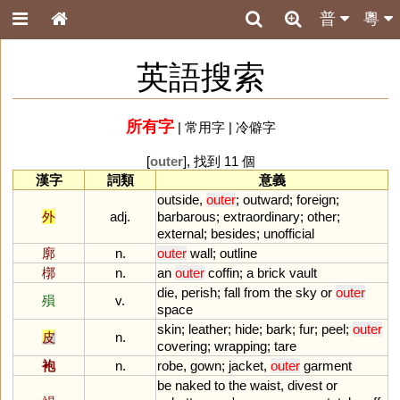
普
粵
英語搜索
所有字
|
常用字
|
冷僻字
[
outer
], 找到 11 個
漢字
詞類
意義
outside
,
outer
;
outward
;
foreign
;
外
adj.
barbarous
;
extraordinary
;
other
;
external
;
besides
;
unofficial
廓
n.
outer
wall
;
outline
槨
n.
an
outer
coffin
;
a
brick
vault
die
,
perish
;
fall
from
the
sky
or
outer
殞
v.
space
skin
;
leather
;
hide
;
bark
;
fur
;
peel
;
outer
皮
n.
covering
;
wrapping
;
tare
袍
n.
robe
,
gown
;
jacket
,
outer
garment
be
naked
to
the
waist
,
divest
or