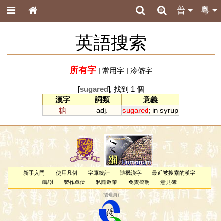
普
粵
英語搜索
所有字
|
常用字
|
冷僻字
[
sugared
], 找到 1 個
漢字
詞類
意義
糖
adj.
sugared
;
in
syrup
新手入門
使用凡例
字庫統計
隨機漢字
最近被搜索的漢字
鳴謝
製作單位
私隱政策
免責聲明
意見簿
（
管理員
）