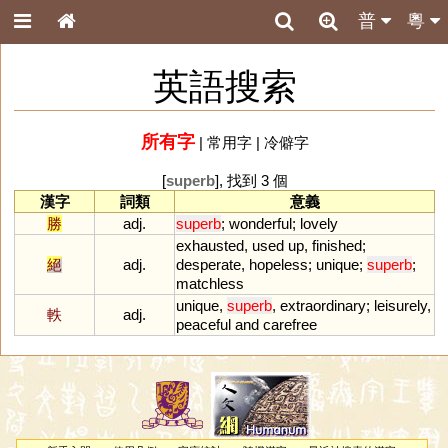
普
粵
英語搜索
所有字
|
常用字
|
冷僻字
[
superb
], 找到 3 個
漢字
詞類
意義
勝
adj.
superb
;
wonderful
;
lovely
exhausted
,
used
up
,
finished
;
絕
adj.
desperate
,
hopeless
;
unique
;
superb
;
matchless
unique
,
superb
,
extraordinary
;
leisurely
,
軼
adj.
peaceful
and
carefree