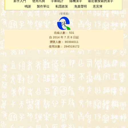
新手入門
使用凡例
字庫統計
隨機漢字
最近被搜索的漢字
鳴謝
製作單位
私隱政策
免責聲明
意見簿
（
管理員
）
在線人數： 531
自 2014 年 7 月 8 日起
瀏覽人數： 80394011
使用次數： 294519172