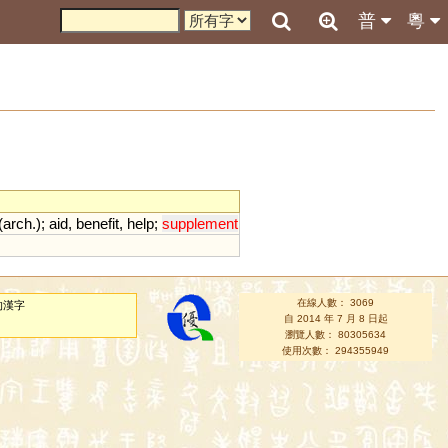
普
粵
(
arch
.);
aid
,
benefit
,
help
;
supplement
在線人數： 3069
的漢字
自 2014 年 7 月 8 日起
瀏覽人數： 80305634
使用次數： 294355949