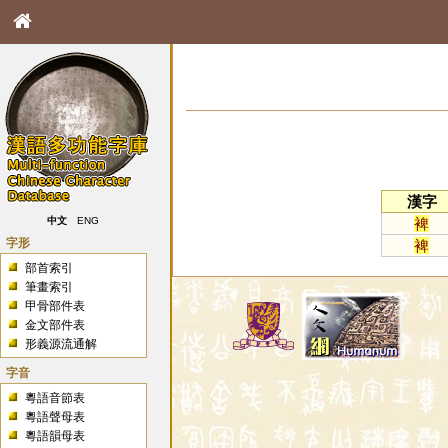
漢字
裨
中文
ENG
字形
裨
部首索引
筆畫索引
甲骨部件表
金文部件表
形義源流通解
字音
粵語音節表
粵語聲母表
粵語韻母表