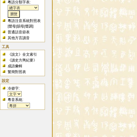
粵語分類字表:
粵語注音系統對照表
[
聲母
|
韻母
|
聲調
]
普通話音節表
其他方言讀音
工具
《說文》全文索引
《讀史方輿紀要》
成語彙輯
繁簡對照表
設定
冷僻字:
粵音系統: