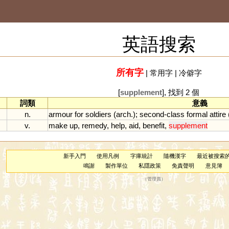
英語搜索
所有字
|
常用字
|
冷僻字
[
supplement
], 找到 2 個
詞類
意義
n.
armour
for
soldiers
(
arch
.);
second
-
class
formal
attire
v.
make
up
,
remedy
,
help
,
aid
,
benefit
,
supplement
新手入門
使用凡例
字庫統計
隨機漢字
最近被搜索
鳴謝
製作單位
私隱政策
免責聲明
意見簿
（
管理員
）