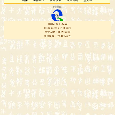
鳴謝
製作單位
私隱政策
免責聲明
意見簿
（
管理員
）
在線人數： 3719
自 2014 年 7 月 8 日起
瀏覽人數： 80256203
使用次數： 294274778