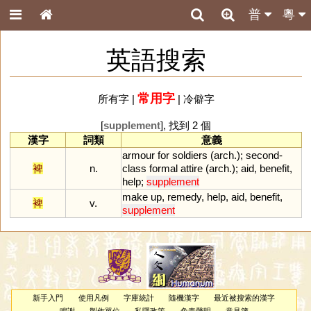
普
粵
英語搜索
常用字
所有字
|
|
冷僻字
[
supplement
], 找到 2 個
漢字
詞類
意義
armour
for
soldiers
(
arch
.);
second
-
裨
n.
class
formal
attire
(
arch
.);
aid
,
benefit
,
help
;
supplement
make
up
,
remedy
,
help
,
aid
,
benefit
,
裨
v.
supplement
新手入門
使用凡例
字庫統計
隨機漢字
最近被搜索的漢字