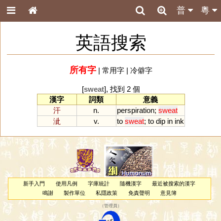
普
粵
英語搜索
所有字
|
常用字
|
冷僻字
[
sweat
], 找到 2 個
漢字
詞類
意義
汗
n.
perspiration
;
sweat
泚
v.
to
sweat
;
to
dip
in
ink
新手入門
使用凡例
字庫統計
隨機漢字
最近被搜索的漢字
鳴謝
製作單位
私隱政策
免責聲明
意見簿
（
管理員
）