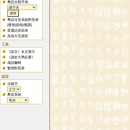
粵語分類字表:
粵語注音系統對照表
[
聲母
|
韻母
|
聲調
]
普通話音節表
其他方言讀音
工具
《說文》全文索引
《讀史方輿紀要》
成語彙輯
繁簡對照表
設定
冷僻字:
粵音系統: