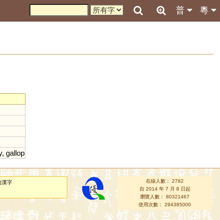
普
粵
y
,
gallop
在線人數： 2782
的漢字
自 2014 年 7 月 8 日起
瀏覽人數： 80321467
使用次數： 294385000