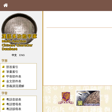
中文
ENG
字形
部首索引
筆畫索引
甲骨部件表
金文部件表
形義源流通解
字音
粵語音節表
粵語聲母表
粵語韻母表