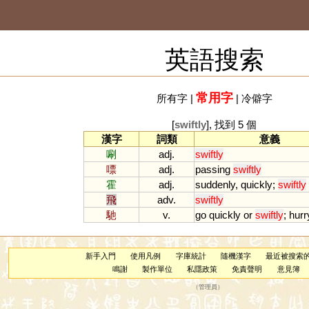
英語搜索
常用字
所有字
|
|
冷僻字
[
swiftly
], 找到 5 個
漢字
詞類
意義
唰
adj.
swiftly
嘌
adj.
passing
swiftly
霍
adj.
suddenly
,
quickly
;
swiftly
飛
adv.
swiftly
馳
v.
go
quickly
or
swiftly
;
hurr
新手入門
使用凡例
字庫統計
隨機漢字
最近被搜索
鳴謝
製作單位
私隱政策
免責聲明
意見簿
（
管理員
）