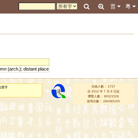
普
粵
umn
(
arch
.);
distant
place
在線人數： 2727
的漢字
自 2014 年 7 月 8 日起
瀏覽人數： 80321526
使用次數： 294385105