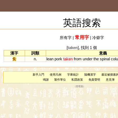
英語搜索
常用字
所有字
|
|
冷僻字
[
taken
], 找到 1 個
漢字
詞類
意義
夤
n.
lean
pork
taken
from
under
the
spinal
col
新手入門
使用凡例
字庫統計
隨機漢字
最近被搜索
鳴謝
製作單位
私隱政策
免責聲明
意見簿
（
管理員
）