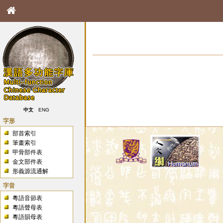
中文
ENG
字形
部首索引
筆畫索引
甲骨部件表
金文部件表
形義源流通解
字音
粵語音節表
粵語聲母表
粵語韻母表