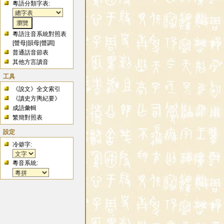
粵語分類字表:
粵語注音系統對照表
[
聲母
|
韻母
|
聲調
]
普通話音節表
其他方言讀音
工具
《說文》全文索引
《讀史方輿紀要》
成語彙輯
繁簡對照表
設定
冷僻字:
粵音系統: