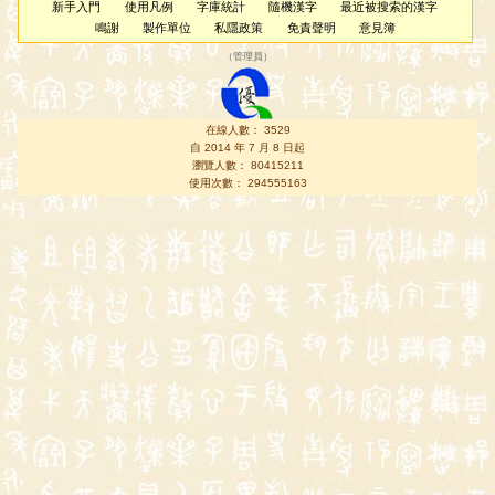
新手入門
使用凡例
字庫統計
隨機漢字
最近被搜索的漢字
鳴謝
製作單位
私隱政策
免責聲明
意見簿
（
管理員
）
在線人數： 3529
自 2014 年 7 月 8 日起
瀏覽人數： 80415211
使用次數： 294555163