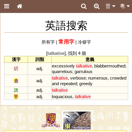
普
粵
英語搜索
常用字
所有字
|
|
冷僻字
[
talkative
], 找到 4 個
漢字
詞類
意義
excessively
talkative
,
blabbermouthed
;
叨
adj.
quarrelous
;
garrulous
talkative
,
verbose
;
numerous
,
crowded
沓
adj.
and
repeated
;
greedy
譫
adj.
talkative
讋
adj.
loquacious
,
talkative