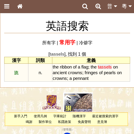
普
粵
英語搜索
常用字
所有字
|
|
冷僻字
[
tassels
], 找到 1 個
漢字
詞類
意義
the
ribbon
of
a
flag
;
the
tassels
on
旒
n.
ancient
crowns
;
fringes
of
pearls
on
crowns
;
a
pennant
新手入門
使用凡例
字庫統計
隨機漢字
最近被搜索的漢字
鳴謝
製作單位
私隱政策
免責聲明
意見簿
（
管理員
）