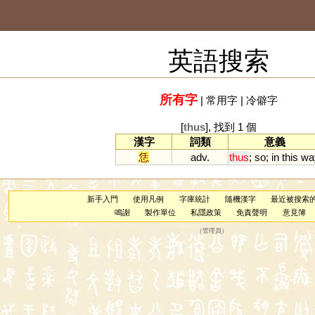
英語搜索
所有字
|
常用字
|
冷僻字
[
thus
], 找到 1 個
漢字
詞類
意義
恁
adv.
thus
;
so
;
in
this
wa
新手入門
使用凡例
字庫統計
隨機漢字
最近被搜索
鳴謝
製作單位
私隱政策
免責聲明
意見簿
（
管理員
）