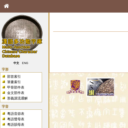
中文
ENG
字形
部首索引
筆畫索引
甲骨部件表
金文部件表
形義源流通解
字音
粵語音節表
粵語聲母表
粵語韻母表