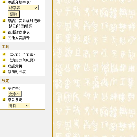
粵語分類字表:
粵語注音系統對照表
[
聲母
|
韻母
|
聲調
]
普通話音節表
其他方言讀音
工具
《說文》全文索引
《讀史方輿紀要》
成語彙輯
繁簡對照表
設定
冷僻字:
粵音系統: