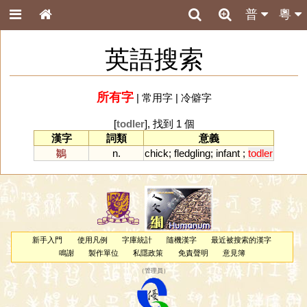
普
粵
英語搜索
所有字
|
常用字
|
冷僻字
[
todler
], 找到 1 個
漢字
詞類
意義
鶵
n.
chick
;
fledgling
;
infant
;
todler
新手入門
使用凡例
字庫統計
隨機漢字
最近被搜索的漢字
鳴謝
製作單位
私隱政策
免責聲明
意見簿
（
管理員
）