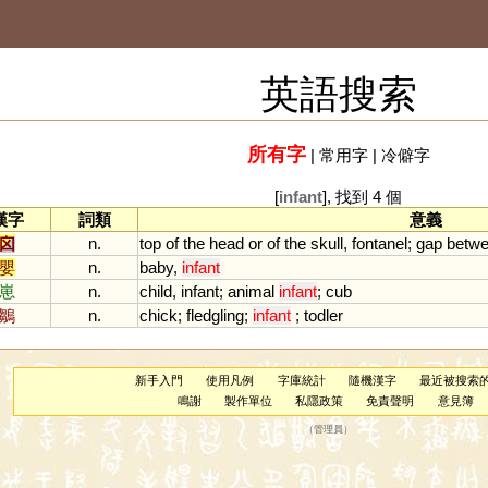
英語搜索
所有字
|
常用字
|
冷僻字
[
infant
], 找到 4 個
漢字
詞類
意義
囟
n.
top
of
the
head
or
of
the
skull
,
fontanel
;
gap
betw
嬰
n.
baby
,
infant
崽
n.
child
,
infant
;
animal
infant
;
cub
鶵
n.
chick
;
fledgling
;
infant
;
todler
新手入門
使用凡例
字庫統計
隨機漢字
最近被搜索
鳴謝
製作單位
私隱政策
免責聲明
意見簿
（
管理員
）