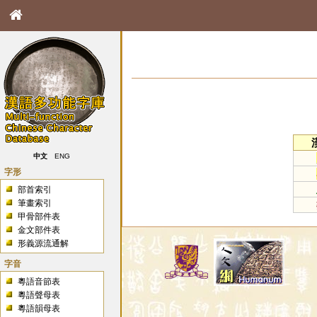
中文
ENG
字形
部首索引
筆畫索引
甲骨部件表
金文部件表
形義源流通解
字音
粵語音節表
粵語聲母表
粵語韻母表