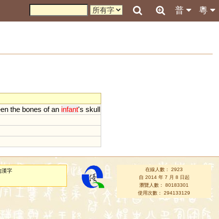
普
粵
een
the
bones
of
an
infant
'
s
skull
在線人數： 2923
的漢字
自 2014 年 7 月 8 日起
瀏覽人數： 80183301
使用次數： 294133129