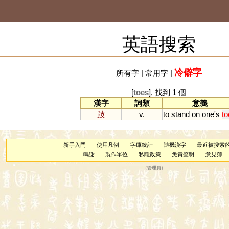
英語搜索
冷僻字
所有字
|
常用字
|
[
toes
], 找到 1 個
漢字
詞類
意義
跂
v.
to
stand
on
one
'
s
to
新手入門
使用凡例
字庫統計
隨機漢字
最近被搜索
鳴謝
製作單位
私隱政策
免責聲明
意見簿
（
管理員
）