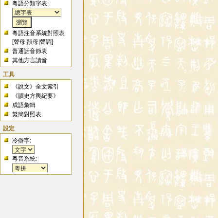
粵語分類字表:
粵語注音系統對照表
[
聲母
|
韻母
|
聲調
]
普通話音節表
其他方言讀音
工具
《說文》全文索引
《讀史方輿紀要》
成語彙輯
繁簡對照表
設定
冷僻字:
粵音系統: