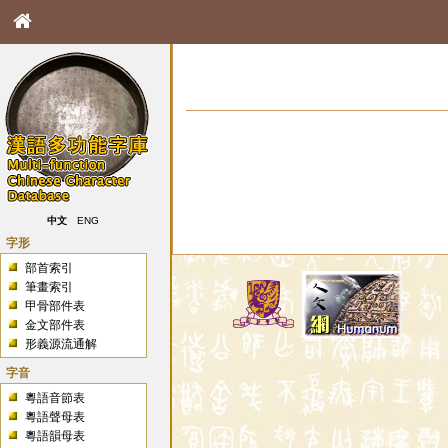
中文
ENG
字形
部首索引
筆畫索引
甲骨部件表
金文部件表
形義源流通解
字音
粵語音節表
粵語聲母表
粵語韻母表