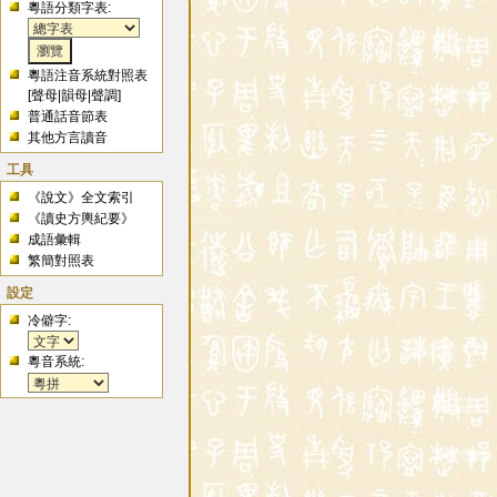
粵語分類字表:
粵語注音系統對照表
[
聲母
|
韻母
|
聲調
]
普通話音節表
其他方言讀音
工具
《說文》全文索引
《讀史方輿紀要》
成語彙輯
繁簡對照表
設定
冷僻字:
粵音系統: