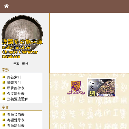
中文
ENG
字形
部首索引
筆畫索引
甲骨部件表
金文部件表
形義源流通解
字音
粵語音節表
粵語聲母表
粵語韻母表