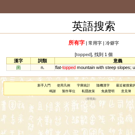
英語搜索
所有字
|
常用字
|
冷僻字
[
topped
], 找到 1 個
漢字
詞類
意義
崮
n.
flat
-
topped
mountain
with
steep
slopes
;
u
新手入門
使用凡例
字庫統計
隨機漢字
最近被搜索
鳴謝
製作單位
私隱政策
免責聲明
意見簿
（
管理員
）