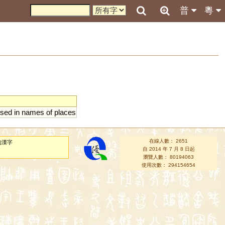
普
粵
sed
in
names
of
places
在線人數： 2651
的漢字
自 2014 年 7 月 8 日起
瀏覽人數： 80194063
使用次數： 294154654