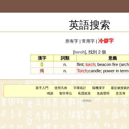
英語搜索
冷僻字
所有字
|
常用字
|
[
torch
], 找到 2 個
漢字
詞類
意義
𤎩
n.
flint
;
torch
;
beacon
fire
(
arch
燭
n.
Torch
;
candle
;
power
in
term
新手入門
使用凡例
字庫統計
隨機漢字
最近被搜索
鳴謝
製作單位
私隱政策
免責聲明
意見簿
（
管理員
）