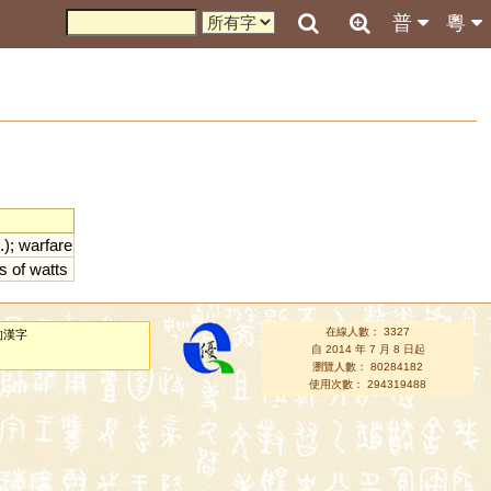
普
粵
.);
warfare
s
of
watts
在線人數： 3327
的漢字
自 2014 年 7 月 8 日起
瀏覽人數： 80284182
使用次數： 294319488