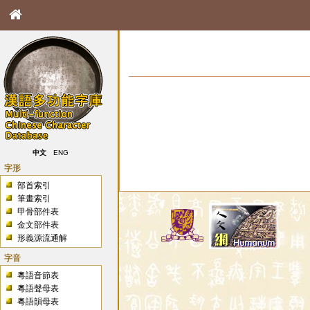
中文
ENG
字形
部首索引
筆畫索引
甲骨部件表
金文部件表
形義源流通解
字音
粵語音節表
粵語聲母表
粵語韻母表