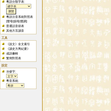
粵語分類字表:
粵語注音系統對照表
[
聲母
|
韻母
|
聲調
]
普通話音節表
其他方言讀音
工具
《說文》全文索引
《讀史方輿紀要》
成語彙輯
繁簡對照表
設定
冷僻字:
粵音系統: