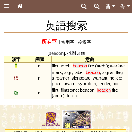
普
粵
英語搜索
所有字
|
常用字
|
冷僻字
[
beacon
], 找到 3 個
漢字
詞類
意義
𤎩
n.
flint
;
torch
;
beacon
fire
(
arch
.);
warfare
mark
,
sign
;
label
;
beacon
,
signal
;
flag
;
標
n.
streamer
;
signboard
;
warrant
;
notice
;
prize
,
award
;
symptom
;
tender
,
bid
flint
;
flintstone
;
beacon
;
beacon
fire
燧
n.
(
arch
.);
torch