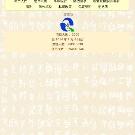
新手入門
使用凡例
字庫統計
隨機漢字
最近被搜索的漢字
鳴謝
製作單位
私隱政策
免責聲明
意見簿
（
管理員
）
在線人數： 3956
自 2014 年 7 月 8 日起
瀏覽人數： 80388638
使用次數： 294510146