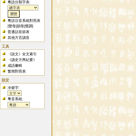
粵語分類字表:
粵語注音系統對照表
[
聲母
|
韻母
|
聲調
]
普通話音節表
其他方言讀音
工具
《說文》全文索引
《讀史方輿紀要》
成語彙輯
繁簡對照表
設定
冷僻字:
粵音系統: