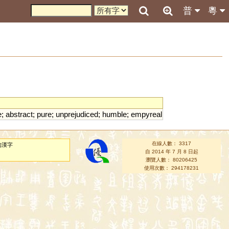
普
粵
e
;
abstract
;
pure
;
unprejudiced
;
humble
;
empyreal
在線人數： 3317
的漢字
自 2014 年 7 月 8 日起
瀏覽人數： 80206425
使用次數： 294178231