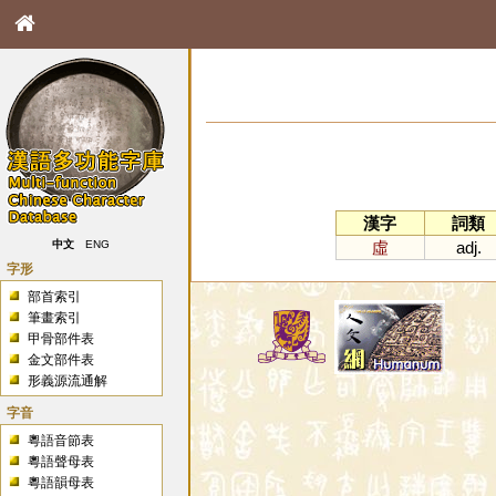
漢字
詞類
虛
adj.
中文
ENG
字形
部首索引
筆畫索引
甲骨部件表
金文部件表
形義源流通解
字音
粵語音節表
粵語聲母表
粵語韻母表