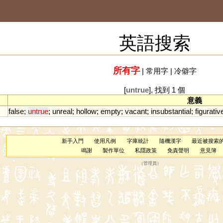
英語搜索
所有字
|
常用字
|
冷僻字
[
untrue
], 找到 1 個
意義
false
;
untrue
;
unreal
;
hollow
;
empty
;
vacant
;
insubstantial
;
figurativ
新手入門
使用凡例
字庫統計
隨機漢字
最近被搜索
鳴謝
製作單位
私隱政策
免責聲明
意見簿
（
管理員
）