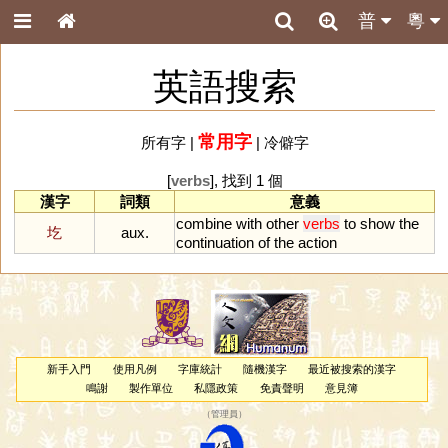
普
粵
英語搜索
常用字
所有字
|
|
冷僻字
[
verbs
], 找到 1 個
漢字
詞類
意義
combine
with
other
verbs
to
show
the
圪
aux.
continuation
of
the
action
新手入門
使用凡例
字庫統計
隨機漢字
最近被搜索的漢字
鳴謝
製作單位
私隱政策
免責聲明
意見簿
（
管理員
）