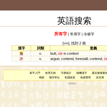
英語搜索
所有字
|
常用字
|
冷僻字
[
vie
], 找到 2 個
漢字
詞類
意義
角
v.
butt
,
vie
in
contest
諍
v.
argue
;
contend
,
forestall
;
contend
,
vi
新手入門
使用凡例
字庫統計
隨機漢字
最近被搜索
鳴謝
製作單位
私隱政策
免責聲明
意見簿
（
管理員
）