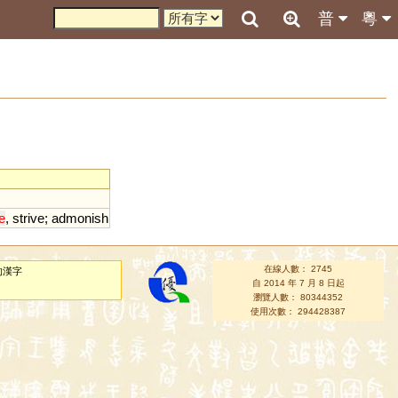
普
粵
e
,
strive
;
admonish
在線人數： 2745
的漢字
自 2014 年 7 月 8 日起
瀏覽人數： 80344352
使用次數： 294428387