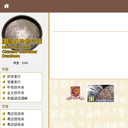
中文
ENG
字形
部首索引
筆畫索引
甲骨部件表
金文部件表
形義源流通解
字音
粵語音節表
粵語聲母表
粵語韻母表