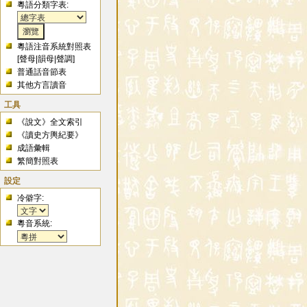
粵語分類字表:
粵語注音系統對照表
[
聲母
|
韻母
|
聲調
]
普通話音節表
其他方言讀音
工具
《說文》全文索引
《讀史方輿紀要》
成語彙輯
繁簡對照表
設定
冷僻字:
粵音系統: