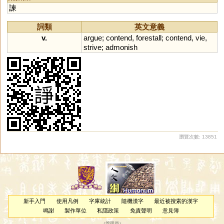
諫
詞類
英文意義
v.
argue
;
contend
,
forestall
;
contend
,
vie
,
strive
;
admonish
瀏覽次數: 13851
新手入門
使用凡例
字庫統計
隨機漢字
最近被搜索的漢字
鳴謝
製作單位
私隱政策
免責聲明
意見簿
（
管理員
）