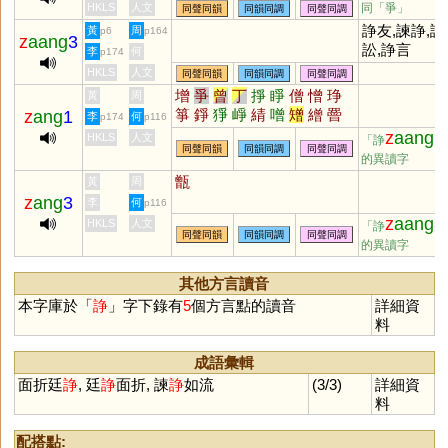
HKLS
人文
同「
爭
」
同聲同韻
同韻同調
同聲同調
諍友,諫諍,諍
黃
周
p6
p164
z
aang
3
訟,諍言
李
何
p174
HKLS
人文
同聲同韻
同韻同調
同聲同調
增
爭
曾
丁
掙
睜
僧
憎
琤
黃
周
箏
錚
猙
崢
綪
噌
矰
繒
罾
z
ang
1
李
何
p174
p116
糽
璔
埩
埥
棦
崝
鬙
橧
磳
z
aang
1
HKLS
人文
「諍
同聲同韻
同韻同調
同聲同調
的異讀字
甑
黃
周
z
ang
3
李
何
p116
z
aang
3
HKLS
人文
「諍
同聲同韻
同韻同調
同聲同調
的異讀字
其他方言讀音
本字庫於「
諍
」字下錄有
5
個方言點的讀音
詳細資
料
成語彙輯
面折廷
諍
, 廷
諍
面折, 諫
諍
如流
(3/3)
詳細資
料
配搭點: