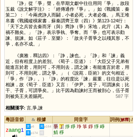
「
諍
」從「
爭
」聲，在早期文獻中往往用同「
爭
」，故段
玉裁《說文解字注》：「經傳通作『爭』。」如《戰國策．秦
策二》：「今兩虎諍人而鬭，小者必死，大者必傷。」馬王堆
帛書《戰國縱橫家書．蘇秦謂齊王章（四）》第123-124行：
「天下之兵皆去秦而牙（與）齊諍（爭）宋地，此亓（其）為
禍不難矣。」「
諍
」表示爭執、爭奪。而「
爭
」也可表示勸
諫、規諫。如《莊子．至樂》：「故夫子胥爭之以殘其形，不
爭，名亦不成。」
《廣雅．釋詁四》：「諍，諫也。」「
諍
」和「
諫
」義
近，但有程度上的差別。《荀子．臣道》：「大臣父子兄弟有
能進言於君，用則可，不用則去，謂之諫；有能進言於君，用
則可，不用則死，謂之爭。」（《說苑．臣術》的文句相近，
「
爭
」作「
諍
」。）「
諍
」的程度比「
諫
」嚴重，往往是以死
相諫，故《荀子．臣道》又言：「伊尹、箕子，可謂諫矣；比
干、子胥，可謂爭矣。」比干因為勸諫紂王而被剖心，伍子胥
則被吳王夫差賜死。
587 字
相關漢字:
言
,
爭
,
諫
粵語音節
根據
同音字
詞例(
) /
&
解釋
爭
丁
掙
睜
琤
箏
錚
猙
崢
黃
周
p6
p164
z
aang
1
鯖
棦
李
何
p174