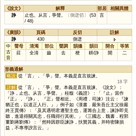
《說文》
解釋
部居
相關異體
諍
止也。从言，爭聲。
〔側迸切〕
(53
言
/ 48)
《廣韻》
頁碼
反切
註解
諍
430
側迸
中
聲母
清濁
部位
聲調
韻攝
韻目
開合
等第
古
莊
全清
齒
去
梗
耕
/
諍
開
二
音
形義通解
略說:
從「
言
」，「
爭
」聲。本義是直言規諫。
18 字
詳解:
從「
言
」，「
爭
」聲。本義是直言規諫。《說文》：
「諍，止也。从言，爭聲。」桂馥《義證》：「『止』當作
『正』，『諍』、『正』聲相近。《周禮．司諫》注云：『諫
猶正也，以道正人行。』」例子如《漢書．嚴朱吾丘主父徐嚴
終王賈傳》：「及其遇明君遭聖主也，運籌合上意，諫諍即見
聽，進退得關其忠，任職得行其術。」《三國志．魏書．程郭
董劉蔣劉傳》：「然時因群臣諫諍，扶贊其義，并時密陳損
益，不專導諛言云。」