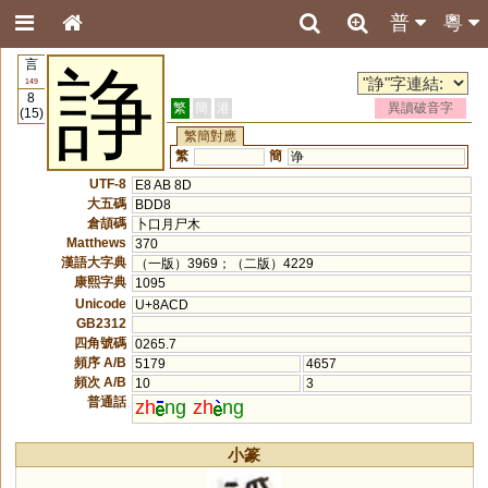
普
粵
言
諍
149
8
繁
簡
港
異讀破音字
(15)
繁簡對應
繁
簡
诤
UTF-8
E8 AB 8D
大五碼
BDD8
倉頡碼
卜口月尸木
Matthews
370
漢語大字典
（一版）3969；（二版）4229
康熙字典
1095
Unicode
U+8ACD
GB2312
四角號碼
0265.7
頻序 A/B
5179
4657
頻次 A/B
10
3
普通話
zh
ng
zh
ng
小篆