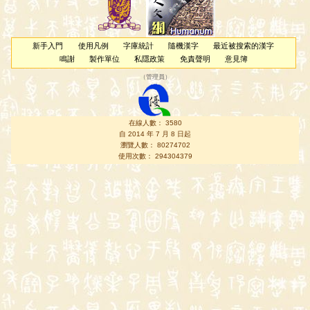
新手入門
使用凡例
字庫統計
隨機漢字
最近被搜索的漢字
鳴謝
製作單位
私隱政策
免責聲明
意見簿
（
管理員
）
在線人數： 3580
自 2014 年 7 月 8 日起
瀏覽人數： 80274702
使用次數： 294304379