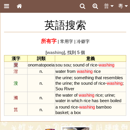
普
粵
英語搜索
所有字
|
常用字
|
冷僻字
[
washing
], 找到 5 個
漢字
詞類
意義
叟
onomatopoeia
sou
sou
;
sound
of
rice
-
washing
泔
n.
water
from
washing
rice
the
urine
;
something
that
resembles
溲
n.
the
urine
;
the
sound
of
rice
-
washing
;
Sou
River
the
water
of
washing
rice
;
urine
;
滫
n.
water
in
which
rice
has
been
boiled
a
round
rice
-
washing
bamboo
筥
n.
basket
;
a
box