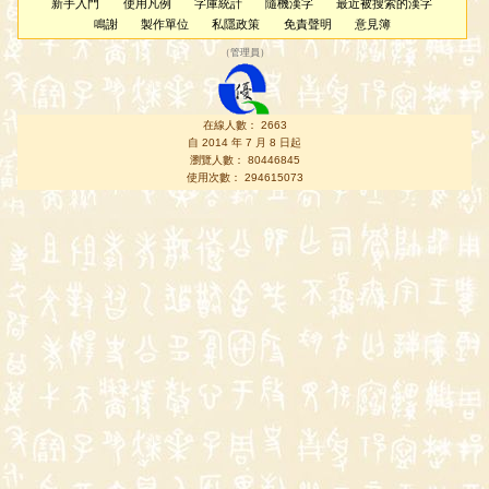
新手入門
使用凡例
字庫統計
隨機漢字
最近被搜索的漢字
鳴謝
製作單位
私隱政策
免責聲明
意見簿
（
管理員
）
在線人數： 2663
自 2014 年 7 月 8 日起
瀏覽人數： 80446845
使用次數： 294615073