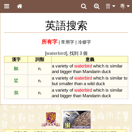
普
粵
英語搜索
所有字
|
常用字
|
冷僻字
[
waterbird
], 找到 3 個
漢字
詞類
意義
a
variety
of
waterbird
which
is
similar
鶒
n.
and
bigger
than
Mandarin
duck
a
variety
of
waterbird
which
is
similar
to
鷿
n.
but
smaller
than
a
wild
duck
a
variety
of
waterbird
which
is
similar
鸂
n.
and
bigger
than
Mandarin
duck