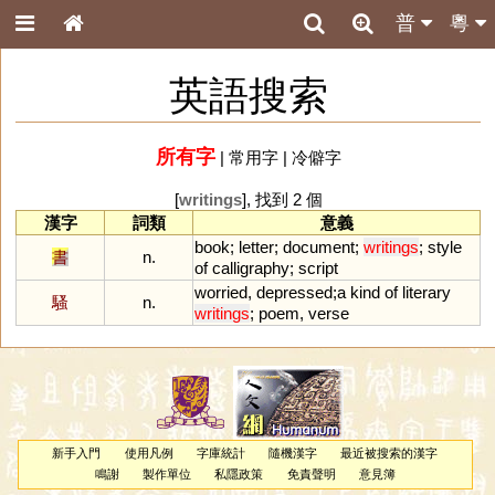
普
粵
英語搜索
所有字
|
常用字
|
冷僻字
[
writings
], 找到 2 個
漢字
詞類
意義
book
;
letter
;
document
;
writings
;
style
書
n.
of
calligraphy
;
script
worried
,
depressed
;
a
kind
of
literary
騷
n.
writings
;
poem
,
verse
新手入門
使用凡例
字庫統計
隨機漢字
最近被搜索的漢字
鳴謝
製作單位
私隱政策
免責聲明
意見簿