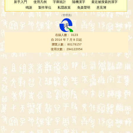
新手入門
使用凡例
字庫統計
隨機漢字
最近被搜索的漢字
鳴謝
製作單位
私隱政策
免責聲明
意見簿
（
管理員
）
在線人數： 3123
自 2014 年 7 月 8 日起
瀏覽人數： 80178157
使用次數： 294122054