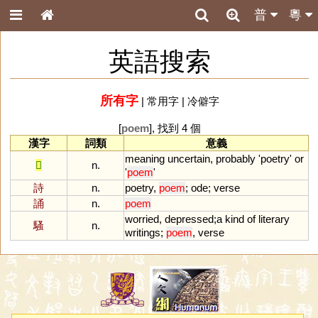
普
粵
英語搜索
所有字
|
常用字
|
冷僻字
[
poem
], 找到 4 個
漢字
詞類
意義
meaning
uncertain
,
probably
'
poetry
'
or
𠱾
n.
'
poem
'
詩
n.
poetry
,
poem
;
ode
;
verse
誦
n.
poem
worried
,
depressed
;
a
kind
of
literary
騷
n.
writings
;
poem
,
verse