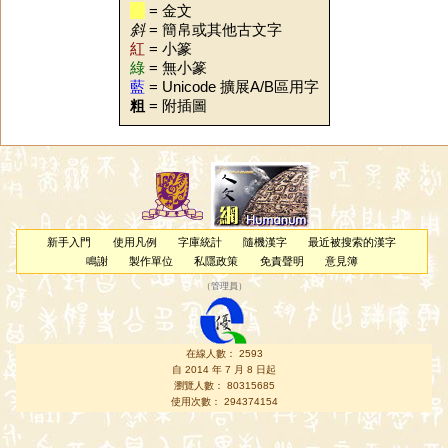
= 金文
斜
= 簡帛或其他古文字
紅
= 小篆
綠
= 無小篆
藍
= Unicode 擴展A/B區用字
粗
= 附插圖
新手入門
使用凡例
字庫統計
隨機漢字
最近被搜索的漢字
鳴謝
製作單位
私隱政策
免責聲明
意見簿
（
管理員
）
在線人數： 2593
自 2014 年 7 月 8 日起
瀏覽人數： 80315685
使用次數： 294374154