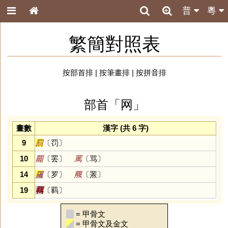
普
粵
繁簡對照表
按部首排
|
按筆畫排
|
按拼音排
部首「网」
畫數
漢字 (共 6 字)
9
罰
〔罚〕
10
罷
〔罢〕
罵
〔骂〕
14
羅
〔罗〕
羆
〔罴〕
19
羈
〔羁〕
= 甲骨文
= 甲骨文及金文