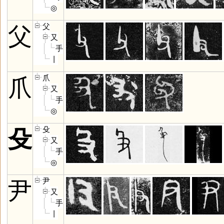
◎
父
父
又
手
丨
爪
爪
又
手
◎
殳
殳
又
手
◎
尹
尹
又
手
丨