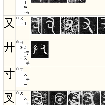
丅
炎
火
又
又
手
廾
廾
左
手
又
手
寸
寸
又
手
一
叉
叉
又
手