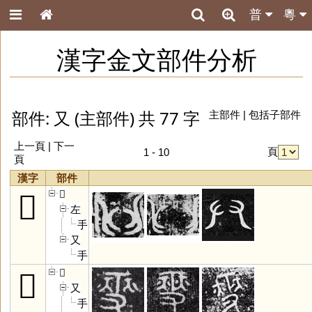
普
粵
漢字金文部件分析
部件: 又 (主部件) 共 77 字
主部件
|
包括子部件
上一頁 |
下一
頁
1 - 10
頁
漢字
部件
𠬞
𠬞
左
手
又
手
𤏻
𤏻
又
手