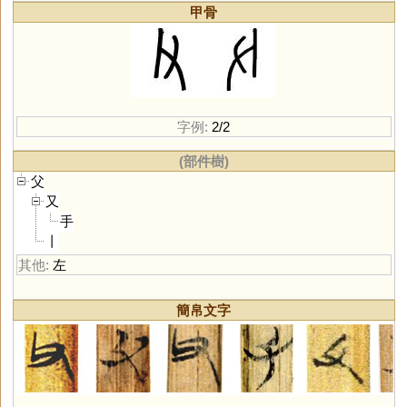
甲骨
字例:
2/2
(部件樹)
父
又
手
丨
其他:
左
簡帛文字