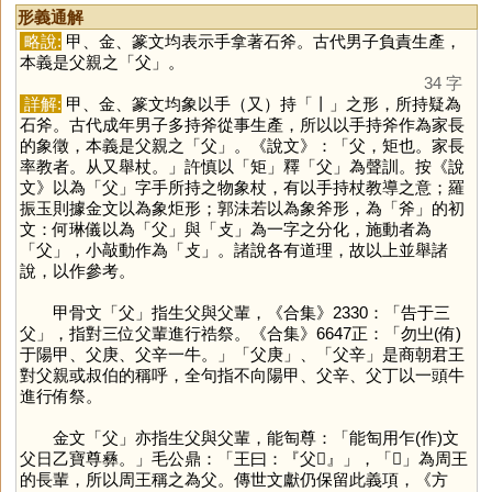
形義通解
略說:
甲、金、篆文均表示手拿著石斧。古代男子負責生產，
本義是父親之「
父
」。
34 字
詳解:
甲、金、篆文均象以手（又）持「
丨
」之形，所持疑為
石斧。古代成年男子多持斧從事生產，所以以手持斧作為家長
的象徵，本義是父親之「
父
」。《說文》：「父，矩也。家長
率教者。从又舉杖。」許慎以「
矩
」釋「
父
」為聲訓。按《說
文》以為「
父
」字手所持之物象杖，有以手持杖教導之意；羅
振玉則據金文以為象炬形；郭沬若以為象斧形，為「
斧
」的初
文：何琳儀以為「
父
」與「
攴
」為一字之分化，施動者為
「
父
」，小敲動作為「
攴
」。諸說各有道理，故以上並舉諸
說，以作參考。
甲骨文「
父
」指生父與父輩，《合集》2330：「告于三
父」，指對三位父輩進行祰祭。《合集》6647正：「勿㞢(侑)
于陽甲、父庚、父辛一牛。」「父庚」、「父辛」是商朝君王
對父親或叔伯的稱呼，全句指不向陽甲、父辛、父丁以一頭牛
進行侑祭。
金文「
父
」亦指生父與父輩，能匋尊：「能匋用乍(作)文
父日乙寶尊彝。」毛公鼎：「王曰：『父𢉩』」，「
𢉩
」為周王
的長輩，所以周王稱之為父。傳世文獻仍保留此義項，《方