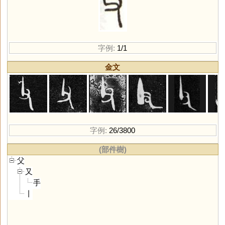
字例:
1/1
金文
字例:
26/3800
(部件樹)
父
又
手
丨