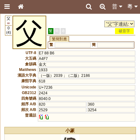
普
粵
父
父
88
0
繁
簡
港
破音字
(4)
繁簡對應
繁
簡
UTF-8
E7 88 B6
大五碼
A4F7
倉頡碼
金大
Matthews
1933
漢語大字典
（一版）2039；（二版）2186
康熙字典
618
Unicode
U+7236
GB2312
2424
四角號碼
8040.0
頻序 A/B
820
360
頻次 A/B
2529
3254
普通話
f
f
小篆