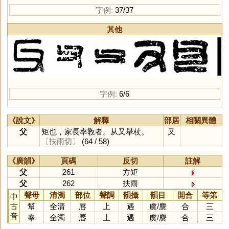
字例:
37/37
其他
字例:
6/6
《說文》
解釋
部居
相關異體
父
矩也，家長率敎者。从又舉杖。
又
〔扶雨切〕
(64 / 58)
《廣韻》
頁碼
反切
註解
父
261
方矩
父
262
扶雨
聲母
清濁
部位
聲調
韻攝
韻目
開合
等第
中
古
幫
全清
唇
上
遇
虞
/
麌
合
三
音
奉
全濁
唇
上
遇
虞
/
麌
合
三