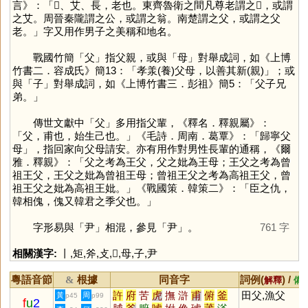
言》：「𠋢、艾、長，老也。東齊魯衛之間凡尊老謂之𠋢，或謂
之艾。周晉秦隴謂之公，或謂之翁。南楚謂之父，或謂之父
老。」字又用作男子之美稱和地名。
戰國竹簡「
父
」指父親，或與「
母
」對舉成詞，如《上博
竹書二．容成氏》簡13：「孝羕(養)父母，以善其新(親)」；或
與「
子
」對舉成詞，如《上博竹書三．彭祖》簡5：「父子兄
弟。」
傳世文獻中「
父
」多用指父輩，《釋名．釋親屬》：
「父，甫也，始生己也。」《毛詩．周南．葛覃》：「歸寧父
母」，指回家向父母請安。亦有用作對男性長輩的通稱，《爾
雅．釋親》：「父之考為王父，父之妣為王母；王父之考為曾
祖王父，王父之妣為曾祖王母；曾祖王父之考為高祖王父，曾
祖王父之妣為高祖王妣。」《戰國策．韓策二》：「臣之仇，
韓相傀，傀又韓君之季父也。」
字形易與「
尹
」相混，參見「
尹
」。
761 字
相關漢字:
丨
,
矩
,
斧
,
攴
,
𢉩
,
母
,
子
,
尹
粵語音節
根據
同音字
詞例(
) /
&
解釋
備
許
府
苦
虎
撫
滸
甫
俯
釜
田父,漁父
黃
周
p45
p99
f
u
2