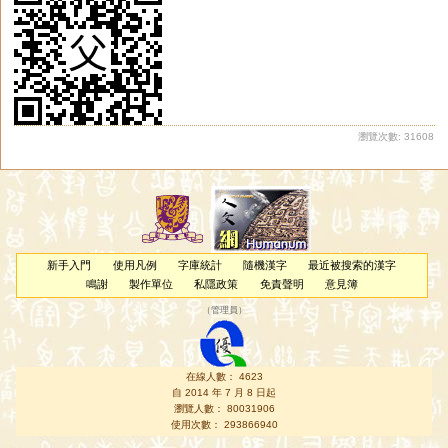
瀏覽次數: 31608
新手入門
使用凡例
字庫統計
隨機漢字
最近被搜索的漢字
鳴謝
製作單位
私隱政策
免責聲明
意見簿
（
管理員
）
在線人數： 4623
自 2014 年 7 月 8 日起
瀏覽人數： 80031906
使用次數： 293866940