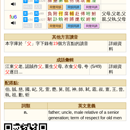
脯
斧
腑
唬
拊
俛
琥
莆
滏
李
何
p34
p326
楛
黼
簠
頫
弣
蚥
暊
殕
汻
HKLS
人文
同聲同韻
同韻同調
同聲同調
柎
嘸
蜅
軵
郙
負
附
付
腐
輔
赴
傅
咐
鮒
父母,父老,父
黃
周
p45
p99
f
u
6
駙
訃
蝜
祔
賻
嬔
蚥
紨
蚹
親,父執,父母
李
何
p34
p327
偩
仆
官,祖父
HKLS
人文
同聲同韻
同韻同調
同聲同調
其他方言讀音
本字庫於「
父
」字下錄有
19
個方言點的讀音
詳細資
料
成語彙輯
江東
父
老, 認賊作
父
, 重生
父
母, 衣食
父
母, 夸
(5/49)
詳細資
父
逐日…
料
配搭點:
伯
,
賊
,
慈
,
國
,
屺
,
兄
,
萱
,
麀
,
舅
,
嚚
,
神
,
師
,
弒
,
霜
,
叔
,
亶
,
王
,
曾
,
執
,
祖
,
歠
,
蚚
詞類
英文意義
n.
father
;
uncle
,
male
relative
of
a
senior
generation
;
term
of
respect
for
old
men