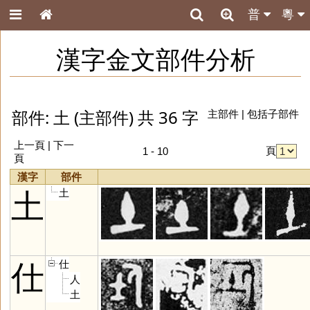
普
粵
漢字金文部件分析
部件: 土 (主部件) 共 36 字
主部件
|
包括子部件
上一頁 |
下一
頁
1 - 10
頁
漢字
部件
土
土
仕
仕
人
土