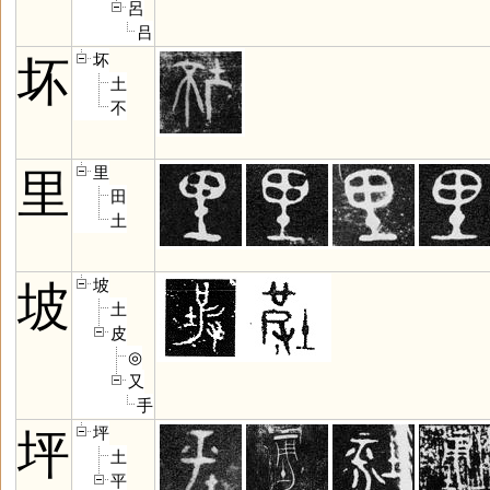
呂
吕
坏
坏
土
不
里
里
田
土
坡
坡
土
皮
◎
又
手
坪
坪
土
平