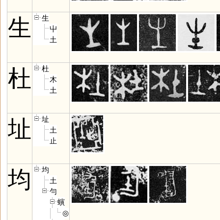
生
生
屮
土
杜
杜
木
土
址
址
土
止
均
均
土
勻
螾
◎