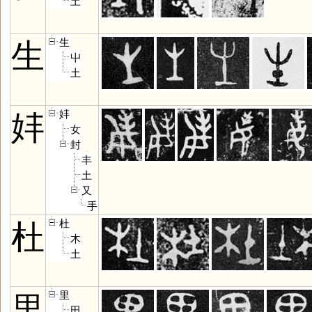
土
生
生
屮
土
妦
妦
女
封
丰
土
又
手
杜
杜
木
土
里
里
田