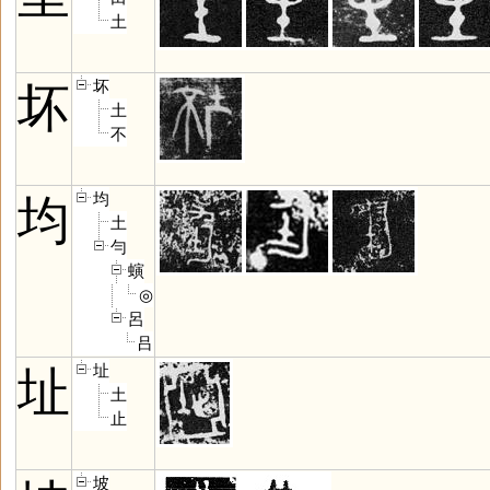
土
坏
坏
土
不
均
均
土
勻
螾
◎
呂
吕
址
址
土
止
坡