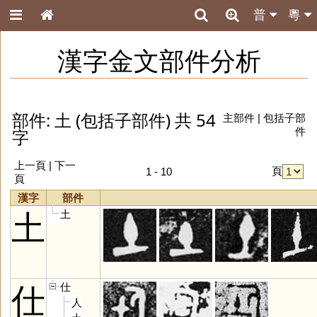
普
粵
漢字金文部件分析
部件: 土 (包括子部件) 共 54
主部件
|
包括子部
字
件
上一頁 |
下一
頁
1 - 10
頁
漢字
部件
土
土
仕
仕
人