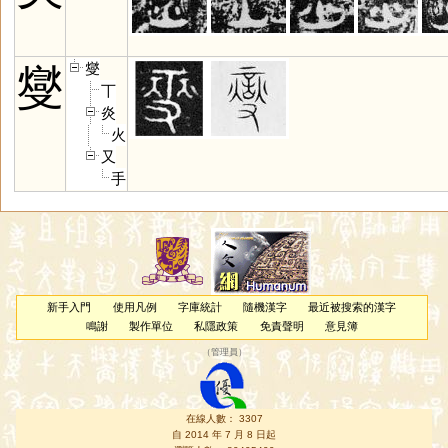
燮
燮
丅
炎
火
又
手
新手入門
使用凡例
字庫統計
隨機漢字
最近被搜索的漢字
鳴謝
製作單位
私隱政策
免責聲明
意見簿
（
管理員
）
在線人數： 3307
自 2014 年 7 月 8 日起