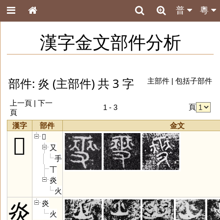
普
粵
漢字金文部件分析
部件: 炎 (主部件) 共 3 字
主部件
|
包括子部件
上一頁 | 下一
頁
1 - 3
頁
漢字
部件
金文
𤏻
𤏻
又
手
丅
炎
火
炎
炎
火