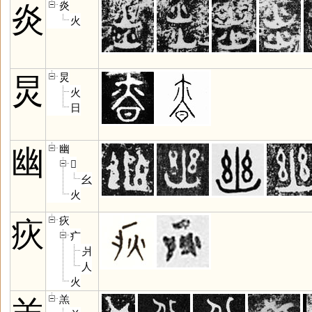
炎
炎
火
炅
炅
火
日
幽
幽
𢆶
幺
火
疢
疢
疒
爿
人
火
羔