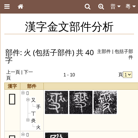
普
粵
漢字金文部件分析
部件: 火 (包括子部件) 共 40
主部件
|
包括子部
字
件
上一頁 |
下一
頁
1 - 10
頁
漢字
部件
𤏻
𤏻
又
手
丅
炎
火
𤎩