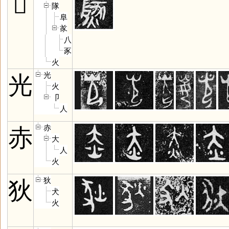
𤎩
隊
阜
㒸
八
豕
火
光
光
火
卩
人
赤
赤
大
人
火
狄
狄
犬
火