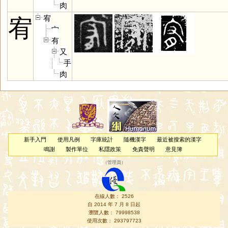
肉
宥
宥
宀
有
又
手
肉
新手入門
使用凡例
字庫統計
隨機漢字
最近被搜索的漢字
鳴謝
製作單位
私隱政策
免責聲明
意見簿
（
管理員
）
在線人數： 2526
自 2014 年 7 月 8 日起
瀏覽人數： 79998538
使用次數： 293797723