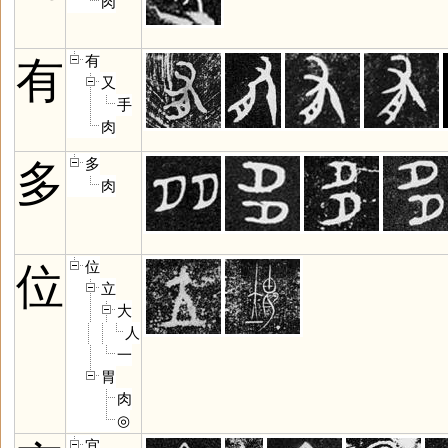
肉
有
有
又
手
肉
多
多
肉
位
位
立
大
人
一
胃
肉
◎
宜