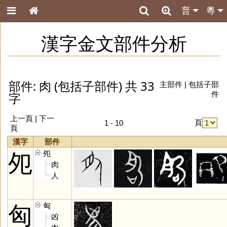
普
粵
漢字金文部件分析
部件: 肉 (包括子部件) 共 33
主部件
|
包括子部
字
件
上一頁 |
下一
頁
1 - 10
頁
漢字
部件
夗
夗
肉
人
匈
匈
凶