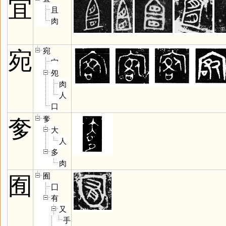
宜
且
肉
宛
宛
宀
夗
肉
人
口
奓
奓
大
人
多
肉
囿
囿
囗
有
又
手