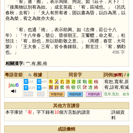
「
宥
」通「
囿
」，表示局限、拘泥。如《莊子．天下》：
「接萬物以別宥為始。」成玄英疏：「宥，區域也。」《呂氏
春秋．去宥》：「夫人有所宥者，固以晝為昏，以白為黑，以
堯為桀，宥之為敗亦大矣。」
「
宥
」也通「
侑
」，表示助興。如《左傳．莊公十八
年》：「十八年春，虢公、晉侯朝王。王饗醴，命之宥。」杜
預注：「宥，助也，所以助歡敬之意。」《周禮．春官．大司
樂》：「王大食，三宥，皆令奏鍾鼓。」鄭玄注：「宥，猶勸
也。」
496 字
相關漢字:
宀
,
有
,
囿
,
侑
粵語音節
根據
同音字
詞例(
) /
&
解釋
備
有
又
右
游
遊
揉
釉
佑
柚
宥恕,寬宥,原
黃
周
p12
p40
j
au
6
囿
斿
糅
侑
蝣
狖
褎
迶
姷
宥,諒宥,宥減,
李
何
p125
p80
峟
牰
貁
鼬
祐
宥弼
HKLS
人文
寬厚;寬恕、赦免
同聲同韻
同韻同調
同聲同調
其他方言讀音
本字庫於「
宥
」字下錄有
10
個方言點的讀音
詳細資
料
成語彙輯