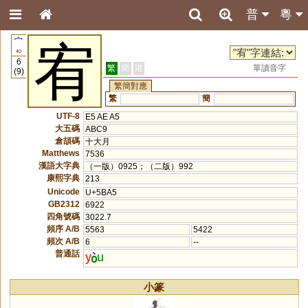
普
粵
宀
宥
40
6
繁
簡
港
單讀音字
(9)
繁簡對應
繁
簡
UTF-8
E5 AE A5
大五碼
ABC9
倉頡碼
十大月
Matthews
7536
漢語大字典
（一版）0925；（二版）992
康熙字典
213
Unicode
U+5BA5
GB2312
6922
四角號碼
3022.7
頻序 A/B
5563
5422
頻次 A/B
6
--
普通話
y
u
小篆