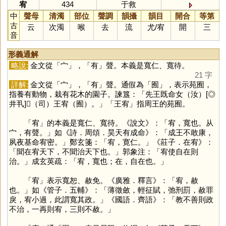
宥
434
于救
中
聲母
清濁
部位
聲調
韻攝
韻目
開合
等第
古
云
次濁
喉
去
流
尤
/
宥
開
三
音
形義通解
略說:
金文從「
宀
」，「
有
」聲。本義是寬仁、寬待。
21 字
詳解:
金文從「
宀
」，「
有
」聲。通假為「
囿
」，表示苑囿，
指養有動物，栽有花木的園子。諫簋：「先王既命女（汝）[◎
井丮]𤔲（司）王宥（囿）。」「王宥」指周王的苑囿。
「
宥
」的本義是寬仁、寬待。《說文》：「宥，寬也。从
宀，有聲。」如《詩．周頌．昊天有成命》：「成王不敢康，
夙夜基命宥密。」鄭玄箋：「宥，寛仁。」《莊子．在宥》：
「聞在宥天下，不聞治天下也。」郭象注：「宥使自在則
治。」成玄英疏：「宥，寬也；在，自在也。」
「
宥
」表示寬恕、赦免。《廣雅．釋言》：「宥，赦
也。」如《管子．五輔》：「薄徵斂，輕征賦，弛刑罰，赦罪
戾，宥小過，此謂寬其政。」《國語．齊語》：「教不善則政
不治，一再則宥，三則不赦。」