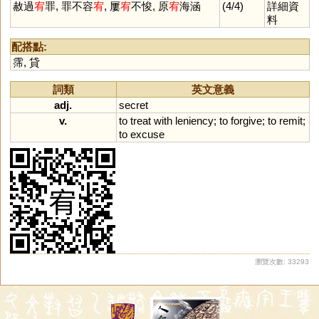
赦過
宥
罪, 罪不容
宥
, 屢
宥
不悛, 原
宥
海涵
(4/4)
詳細資
料
配搭點:
霈
,
貸
詞類
英文意義
adj.
secret
v.
to
treat
with
leniency
;
to
forgive
;
to
remit
;
to
excuse
瀏覽次數: 33293