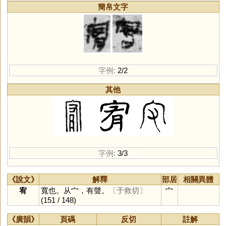
簡帛文字
字例:
2/2
其他
字例:
3/3
《說文》
解釋
部居
相關異體
宥
寬也。从宀，有聲。
〔于救切〕
宀
(151 / 148)
《廣韻》
頁碼
反切
註解