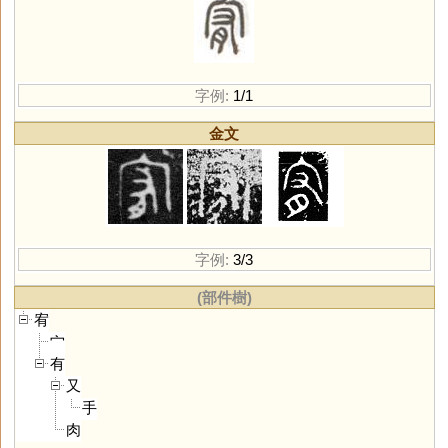
字例:
1/1
金文
字例:
3/3
(部件樹)
宥
宀
有
又
手
肉