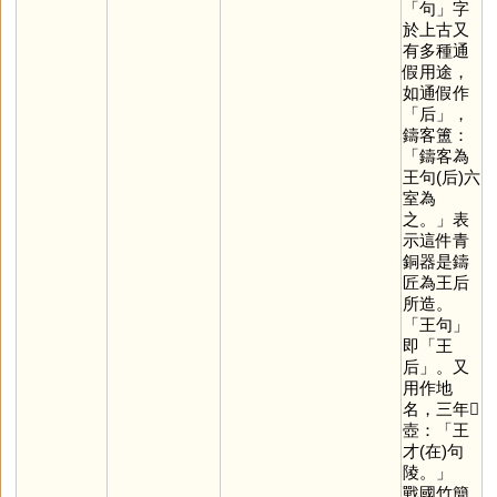
「
句
」字
於上古又
有多種通
假用途，
如通假作
「
后
」，
鑄客簠：
「鑄客為
王句(后)六
室為
之。」表
示這件青
銅器是鑄
匠為王后
所造。
「王句」
即「王
后」。又
用作地
名，三年𤼈
壺：「王
才(在)句
陵。」
戰國竹簡