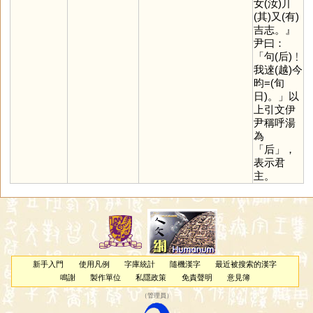
女(汝)丌
(其)又(有)
吉志。』
尹曰：
「句(后)﹗
我逨(越)今
昀=(旬
日)。」以
上引文伊
尹稱呼湯
為
「
后
」，
表示君
主。
新手入門
使用凡例
字庫統計
隨機漢字
最近被搜索的漢字
鳴謝
製作單位
私隱政策
免責聲明
意見簿
（
管理員
）