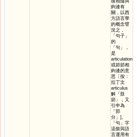
後相隨與
鉤連有
關，以西
方語言學
的概念譬
況之，
「句子」
的
「
句
」，
是
articulation
或節節相
鉤連的意
思〔按：
拉丁文
articulus
解「肢
節」，又
引申為
「部
分」]。
「
句
」字
這個與語
言運用有