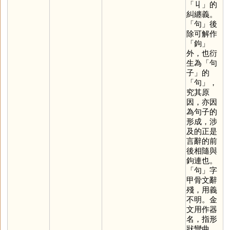
「
丩
」的
糾纏義。
「
句
」後
除可解作
「
鉤
」
外，也衍
生為「句
子」的
「
句
」，
究其原
因，亦因
為句子的
形成，涉
及的正是
言辭的前
後相隨與
鉤連也。
「
句
」字
甲骨文辭
殘，用義
不明。金
文用作器
名，指形
狀彎曲，