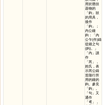
用於懸挂
器物的
「
鉤
」狀
的用具，
後作
「
鉤
」；
內公鐘
鉤：「內
公乍(作)鑄
從鐘之句
(鉤)。」
「
內
」讀
作
「
芮
」，
姓氏，表
示芮公鑄
造隨行所
用的鐘的
鉤。參見
「
鉤
」。
「
句
」又
通作
「
耇
」，