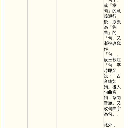
或「章
句」的意
義通行
後，原義
為「鉤
曲」的
「
句
」又
漸被改寫
作
「
勾
」。
段玉裁注
「
句
」字
時即又
說：「古
音總如
鉤。後人
句曲音
鉤，章句
音屨。又
改句曲字
為勾。」
此外，