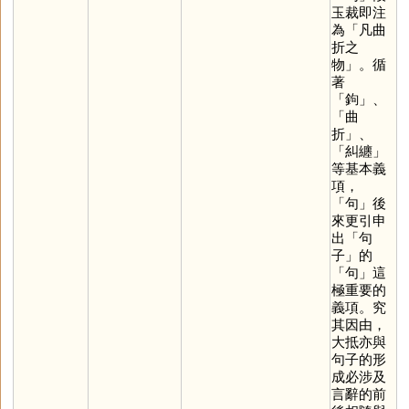
玉裁即注
為「凡曲
折之
物」。循
著
「
鉤
」、
「曲
折」、
「糾纏」
等基本義
項，
「
句
」後
來更引申
出「句
子」的
「
句
」這
極重要的
義項。究
其因由，
大抵亦與
句子的形
成必涉及
言辭的前