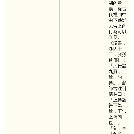
關的意
義，從古
代禮制中
由下傳話
以告上的
行為可以
側見。
《漢書．
卷四十
三．叔孫
通傳》：
「大行設
九賓，
臚、句
傳。」顏
師古注引
蘇林曰：
「上傳語
告下為
臚，下告
上為句
也。」
「
句
」字
「句子」