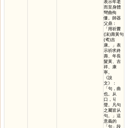
表示年老
而至身體
彎曲佝
僂。師器
父鼎：
「用祈釁
(沬)壽黃句
(耇)吉
康。」表
示祈求終
壽、年長
髮黃、吉
祥、康
寧。
《說
文》：
「句，曲
也。从
口，丩
聲。凡句
之屬皆从
句。」這
意義的
「
句
」段