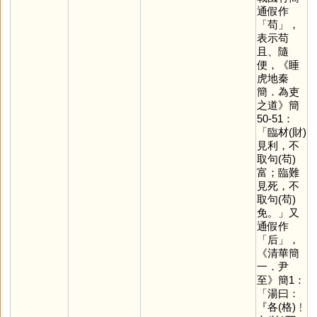
通假作
「
苟
」，
表示苟
且、隨
便，《睡
虎地秦
簡．為吏
之道》簡
50-51：
「臨材(財)
見利，不
取句(苟)
富；臨難
見死，不
取句(苟)
免。」又
通假作
「
后
」，
《清華簡
一．尹
至》簡1：
「湯曰：
『各(格)﹗