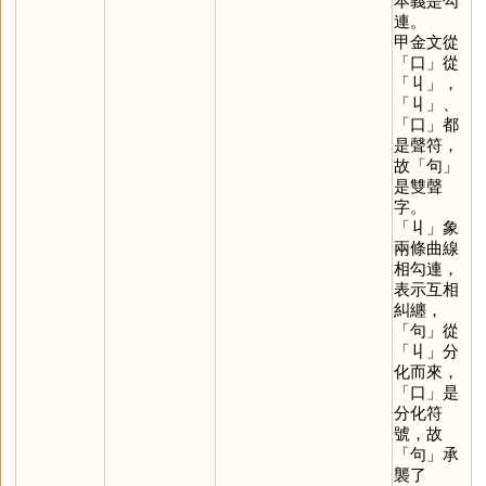
本義是勾
連。
甲金文從
「
口
」從
「
丩
」，
「
丩
」、
「
口
」都
是聲符，
故「
句
」
是雙聲
字。
「
丩
」象
兩條曲線
相勾連，
表示互相
糾纏，
「
句
」從
「
丩
」分
化而來，
「
口
」是
分化符
號，故
「
句
」承
襲了