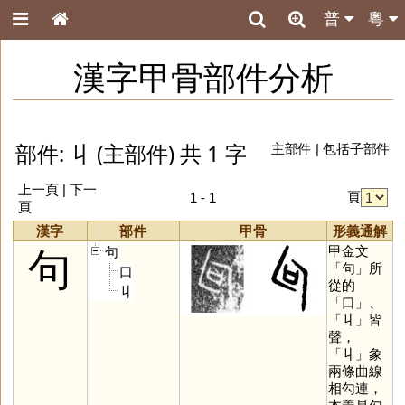
普
粵
漢字甲骨部件分析
部件: 丩 (主部件) 共 1 字
主部件
|
包括子部件
上一頁 | 下一
頁
1 - 1
頁
漢字
部件
甲骨
形義通解
甲金文
句
句
「
句
」所
口
從的
丩
「
口
」、
「
丩
」皆
聲，
「
丩
」象
兩條曲線
相勾連，