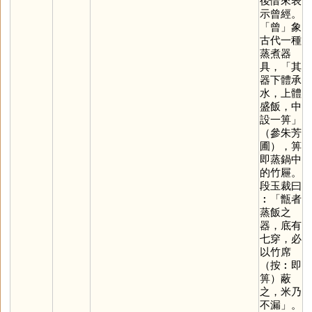
後借來表
示曾經。
「
曾
」象
古代一種
蒸煮器
具，「其
器下體承
水，上體
盛飯，中
設一箅」
（參朱芳
圃），箅
即蒸鍋中
的竹屜。
段玉裁曰
︰「甑者
蒸飯之
器，底有
七穿，必
以竹席
（按︰即
箅）蔽
之，米乃
不漏」。