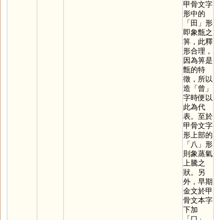
甲骨文字
形中的
「
田
」形
即象甑之
箅，此釋
形合理，
因為箅是
甑的特
徵，所以
造「
曾
」
字時便以
此為代
表。至於
甲骨文字
形上部的
「
八
」形
則象蒸氣
上騰之
狀。另
外，早期
金文於甲
骨文本字
下加
「
口
」