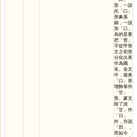
形，一說
此「
口
」
形象蒸
鍋，一說
加「
口
」
為的是要
把「
曾
」
字從甲骨
文之初形
分化出來
作為國
名。金文
中，後來
「
口
」形
增飾筆作
「
甘
」
形。篆文
除了訛
「
甘
」作
「
日
」
外，亦訛
「
田
」，
而如今