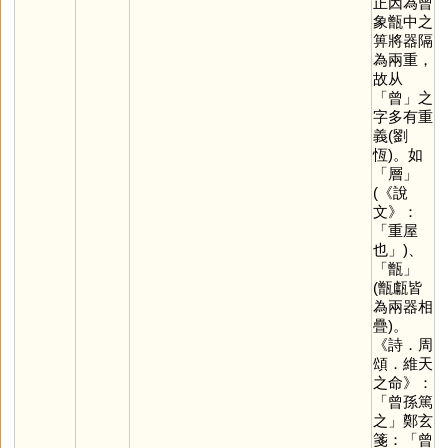
正因為曾
象甑中之
箅將器隔
為兩重，
故从
「
曾
」之
字多有重
義(劉
恆)。如
「
層
」
(《說
文》：
「重屋
也」)、
「
甑
」
(甑甗皆
為兩器相
疊)。
《詩．周
頌．維天
之命》：
「曾孫篤
之」鄭玄
箋：「曾