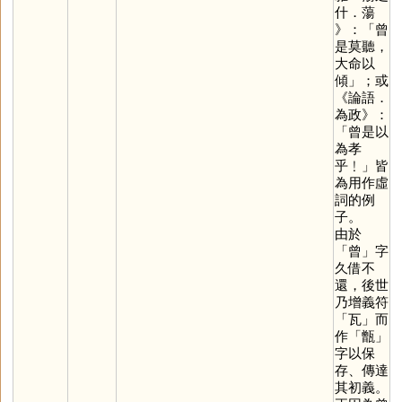
什．蕩
》：「曾
是莫聽，
大命以
傾」；或
《論語．
為政》：
「曾是以
為孝
乎﹗」皆
為用作虛
詞的例
子。
由於
「
曾
」字
久借不
還，後世
乃增義符
「
瓦
」而
作「
甑
」
字以保
存、傳達
其初義。