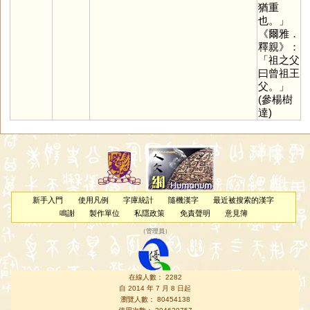
猶重
也。」
《爾雅．
釋親》：
「祖之父
曰曾祖王
父。」
(參楊樹
達)
新手入門
使用凡例
字庫統計
隨機漢字
最近被搜索的漢字
鳴謝
製作單位
私隱政策
免責聲明
意見簿
（
管理員
）
在線人數： 2282
自 2014 年 7 月 8 日起
瀏覽人數： 80454138