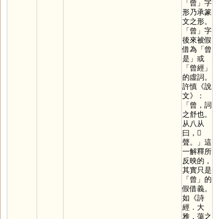
「
曾
」字
形乃承篆
文之形。
「
曾
」字
後來被假
借為「曾
是」或
「曾經」
的虛詞。
許慎《說
文》：
「曾，詞
之舒也。
从八从
曰，𡆧
聲。」這
一解釋所
反映的，
其實只是
「
曾
」的
假借義。
如《詩
經．大
雅．蕩之