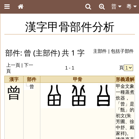
普
粵
漢字甲骨部件分析
部件: 曾 (主部件) 共 1 字
主部件
|
包括子部件
上一頁 | 下一
頁
1 - 1
頁
漢字
部件
甲骨
形義通解
甲金文象
曾
曾
一種蒸煮
炊器，
「
曾
」是
「
甑
」的
初文(朱
芳圃、徐
中舒、戴
家祥)。