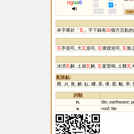
ng
aa
6
李
何
p8
HKLS
人文
同聲
本字庫於「
瓦
」字下錄有
20
個方言點的
瓦
亭巡司, 大
瓦
巡司,
瓦
塘渡巡司,
瓦
魯
冰消
瓦
解, 土崩
瓦
解,
瓦
釜雷鳴, 土雞
瓦
配搭點:
罌
,
爿
,
煲
,
解
,
缸
,
礫
,
弄
,
墁
,
甍
,
甒
,
寧
,
詞類
n.
tile
;
earthware
;
p
v.
roof
;
tile