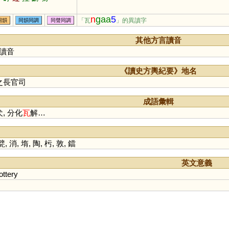
n
gaa
5
「瓦
」的異讀字
同韻
同韻同調
同聲同調
其他方言讀音
讀音
《讀史方輿紀要》地名
之長官司
成語彙輯
犬, 分化
瓦
解…
甓
,
消
,
堶
,
陶
,
杇
,
敦
,
鐺
英文意義
ottery