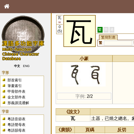
瓦
瓦
98
0
繁
簡
港
(5)
繁簡對應
繁
小篆
中文
ENG
字形
部首索引
筆畫索引
甲骨部件表
字例:
2/2
金文部件表
形義源流通解
字音
《說文》
瓦
土器，已燒之總名。
粵語音節表
粵語聲母表
《廣韻》
頁碼
反切
粵語韻母表