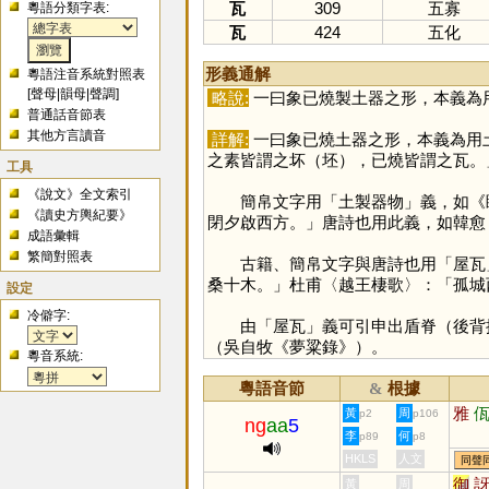
瓦
309
五寡
粵語分類字表:
瓦
424
五化
形義通解
粵語注音系統對照表
[
聲母
|
韻母
|
聲調
]
略說:
一曰象已燒製土器之形，本義為
普通話音節表
其他方言讀音
詳解:
一曰象已燒土器之形，本義為用
之素皆謂之坏（坯），已燒皆謂之瓦。
工具
《說文》全文索引
簡帛文字用「土製器物」義，如《睡虎
《讀史方輿紀要》
閉夕啟西方。」唐詩也用此義，如韓愈
成語彙輯
繁簡對照表
古籍、簡帛文字與唐詩也用「屋瓦」之
桑十木。」杜甫〈越王棲歌〉：「孤城
設定
冷僻字:
由「屋瓦」義可引申出盾脊（後背拱
（吳自牧《夢粱錄》）。
粵音系統:
粵語音節
根據
&
雅
黃
周
p2
p106
ng
aa
5
李
何
p89
p8
HKLS
人文
同聲
御
黃
周