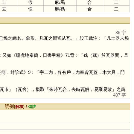
上
假
麻
/
馬
合
二
去
假
麻
/
禡
合
二
36 字
已燒之總名。象形。凡瓦之屬皆从瓦。」段玉裁注：「凡土器未燒
又如《睡虎地秦簡．日書甲種》71背：「臧（藏）於瓦器閒，旦
簡．封診式》9：「宇二內，各有戶，內室皆瓦蓋，木大具，門
瓦市」（瓦舍），概取「來時瓦合，去時瓦解，易聚易散」之義
407 字
詞例(
) /
解釋
備註