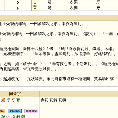
古
疑
次濁
牙
音
疑
次濁
牙
用土燒製的器物；一曰象鱗次之形，本義為屋瓦。
土燒製的器物；一曰象鱗次之形，本義為屋瓦。《說文》：「土器，
」
地秦簡．秦律十八種》148：「城旦舂毀折瓦器、鐵器、木器」；
〈元和聖德詩〉：「皇帝勤儉，盥濯陶瓦，斥遣浮華，好此綈紵」。
義，如《莊子·達生》：「雖有忮心者，不怨飄瓦。」《睡虎地秦
西北起高樓，碧瓦朱甍照城郭」。
起如覆瓦）、瓦狀等義。宋元時都市還有一種遊樂、貿易場所稱「
同音字
佤
疋
厊
庌
蕥
弄瓦,瓦解,瓦特
同韻
同韻同調
同聲同調
訝
砑
迓
掗
齖
犽