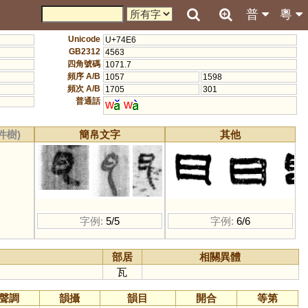
普
粵
Unicode
U+74E6
GB2312
4563
四角號碼
1071.7
頻序 A/B
1057
1598
頻次 A/B
1705
301
普通話
w
w
件樹)
簡帛文字
其他
字例:
5/5
字例:
6/6
部居
相關異體
瓦
聲調
韻攝
韻目
開合
等第