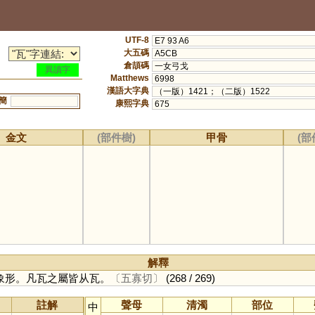
UTF-8
E7 93 A6
大五碼
A5CB
倉頡碼
一女弓戈
異讀字
Matthews
6998
漢語大字典
（一版）1421；（二版）1522
簡
康熙字典
675
金文
(部件樹)
甲骨
(部
解釋
象形。凡瓦之屬皆从瓦。
〔五寡切〕
(268 / 269)
註解
聲母
清濁
部位
中