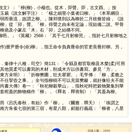
《說文》：「桺(柳)，小楊也。從木，戼聲。戼，古文酉。」按
玉裁《說文解字注》：「楊之細莖小葉者曰柳。」《本草綱目．
弱而垂流，故謂之柳。」陳邦懷則以為柳於二月枝條皆綠，《說
柳
」從「
卯
」聲。「
柳
」得聲之由未有定論，現姑備二說。甲骨
柳鼎及小篆左「
木
」右「
卯
」之結構不同。
「柳邑。」《英藏》2566：「其于七月射柳兕」，指於七月射柳地之
(作)册尹册令(命)柳」，指王命令負責冊命的官吏長冊封柳。另，
秦律十八種．司空》簡131：「令縣及都官取柳及木楘(柔)可用
其他質柔可以書寫的木材，削成木方以供書寫。參見「
方
」。
東方未明》：「折柳樊圃，狂夫瞿瞿。」毛亨傳：「柳，柔脆之
不任挈壺之事。」全句指柳樹不可以充當樊籬，就好像狂夫不能
尚書大傳》卷一：「秋祀柳穀華山」，指秋祀時把穀物聚集到華
套棺蓋的飾物稱作「
柳
」，《釋名．釋喪制》：「其蓋為柳。
而《呂氏春秋．有始》作「
柳
」。《爾雅．釋天》：「咮謂之
南方朱雀七宿的第三宿，有星八顆，郝懿行義疏：「柳者，八星
在線人數： 2606
的漢字