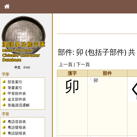
部件: 卯 (包括子部件) 共 
上一頁 | 下一頁
中文
ENG
漢字
部件
字形
卯
卯
部首索引
筆畫索引
甲骨部件表
金文部件表
形義源流通解
字音
粵語音節表
粵語聲母表
粵語韻母表