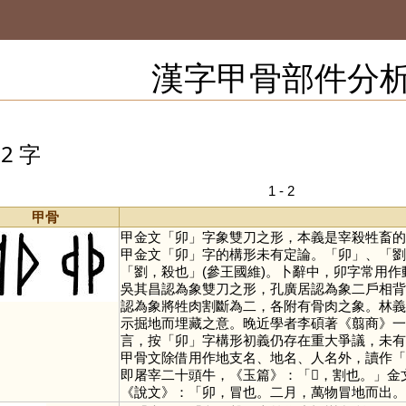
漢字甲骨部件分
2 字
1 - 2
甲骨
甲金文「
卯
」字象雙刀之形，本義是宰殺牲畜的
甲金文「
卯
」字的構形未有定論。「
卯
」、「
劉
「劉，殺也」(參王國維)。卜辭中，卯字常用
吳其昌認為象雙刀之形，孔廣居認為象二戶相背
認為象將牲肉割斷為二，各附有骨肉之象。林義
示掘地而埋藏之意。晚近學者李碩著《翦商》一
言，按「
卯
」字構形初義仍存在重大爭議，未有
甲骨文除借用作地支名、地名、人名外，讀作「
即屠宰二十頭牛，《玉篇》：「𠛓，割也。」
《說文》：「卯，冒也。二月，萬物冒地而出。