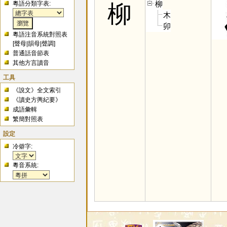
柳
粵語分類字表:
柳
木
卯
粵語注音系統對照表
[
聲母
|
韻母
|
聲調
]
普通話音節表
其他方言讀音
工具
《說文》全文索引
《讀史方輿紀要》
成語彙輯
繁簡對照表
設定
冷僻字:
粵音系統: