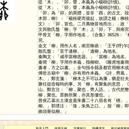
從「
木
」，「
卯
」聲，本義為小楊樹(許慎)。
從「
木
」，「
卯
」聲，本義為小楊樹(許慎)。
「
戼
」為「
卯
」的異體，並非「
酉
」的古文。段
木部．柳》：「楊枝硬而揚起，故謂之楊；柳枝
文》：「卯，冒也。二月萬物冒地而出」，故「
文與散氏盤「
柳
」字「
木
」上「
卯
」下，與南宮
甲骨文「
柳
」字用作地名，《合集》36526：
兕。
金文「
柳
」用作人名，南宮柳鼎：「王乎(呼)乍
散氏盤：「至于邊柳。」「邊柳」為地名。
秦陶文：「咸亭當柳恚器。」「當柳」為地名。
秦簡「
柳
」字用作本義，指柳樹。《睡虎地秦簡．
書者，方之以書。」全句指令縣及都官用柳木或
傳世古籍中「
柳
」亦有用作本義。《詩．齊風．
木。」鄭玄箋：「柳木之不可以為藩，猶是狂夫
勝任提壺報時的事。另「
柳
」有聚集的意思，《
山。鄭玄注：「柳，聚也，齊人語。」古代把整
柳，聚也。眾飾所聚，亦其形僂也。」
曾侯乙墓出土漆盒蓋朱書二十八宿名有「
梄
」，
柳。」郭璞注：「咮，朱鳥之口。」按「
柳
」即
曲頭垂似柳。」
新手入門
使用凡例
字庫統計
隨機漢字
最近被搜索