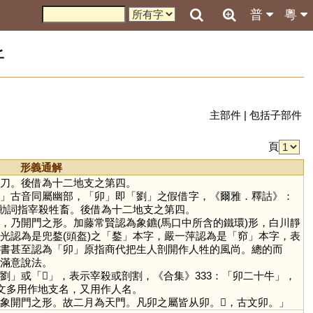
普
粵
析
主部件
|
包括子部件
頁
形義通解
刀。後借為十二地支之第四。
」古音同屬幽部，「
卯
」即「
劉
」之假借字，《爾雅．釋詁》：
作動詞指宰殺牲畜。後借為十二地支之第四。
，乃開門之形。加藤常賢認為象鑣(馬口中所含的鐵環)形，白川靜
光認為是兜鍪(頭盔)之「
鍪
」本字，嚴一萍認為是「
窌
」本字，表
書甚至認為「
卯
」原指商代把生人剖開作人牲的風尚。總的而
滿意說法。
劉
」或「
𠛓
」，表示宰殺或剖割，《合集》333：「卯二十牛」，
金文多用作地支名，又用作人名。
象開門之形。故二月為天門。凡卯之屬皆从卯。𩇨，古文卯。」